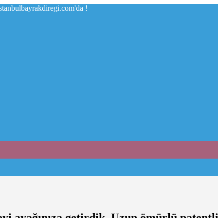
istanbulbayrakdiregi.com'da !
eyi ayağınıza getirdik. Uzun ömürlü patentli