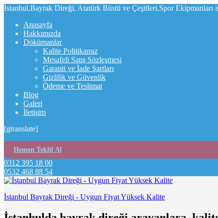
İstanbul,Bayrak Direği, Atatürk Büstü ve Çeşitleri,Spor Ekipmanları 
Anasayfa
Hakkımızda
Dökümanlar
Kalite Politikamız
Mesafeli Satış Sözleşmesi
Garanti ve İade Şartları
Gizlilik ve Güvenlik
Ödeme ve Teslimat
Blog
Galeri
İletişim
[gtranslate]
Hemen Teklif Al
0312 395 18 00
0532 468 88 54
İstanbul Bayrak Direği - Uygun Fiyat Yüksek Kalite
İstanbulda bayrak direği arayanlara, kalit