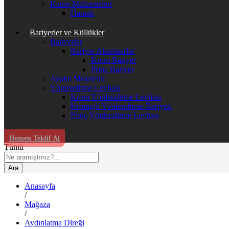
Kamp Malzemeleri
Hamak
Bariyerler ve Küllükler
Bariyerler
Bariyer Aksesuarlar
Krom Bariyer
Prinç Bariyer
Ayaklı Meşalelik
Yönlendirme Levhası
Krom Yönlendirme Levhası
Kromojlı Yönlendirme Bariyeri
Prinç Yönlendirme Levhası
Hemen Teklif Al
Tümü
Ara
Anasayfa
/
Mağaza
/
Aydınlatma Direği