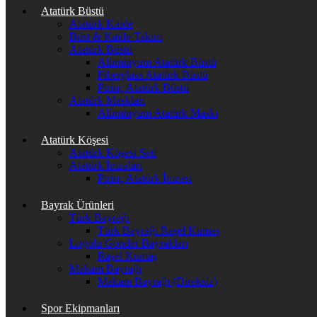
Atatürk Büstü
Atatürk Kaide
Büst & Kaide Takım
Atatürk Büstü
Alüminyum Atatürk Büstü
Fiberglass Atatürk Büstü
Pirinç Atatürk Büstü
Atatürk Maskları
Alüminyum Atatürk Maskı
Atatürk Köşesi
Atatürk Köşesi Seti
Atatürk İmzaları
Pirinç Atatürk İmzası
Bayrak Ürünleri
Türk Bayrağı
Türk Bayrağı Raşel Kumaş
Logolu Gönder Bayrakları
Raşel Kumaş
Makam Bayrağı
Makam Bayrağı (Direksiz)
Spor Ekipmanları