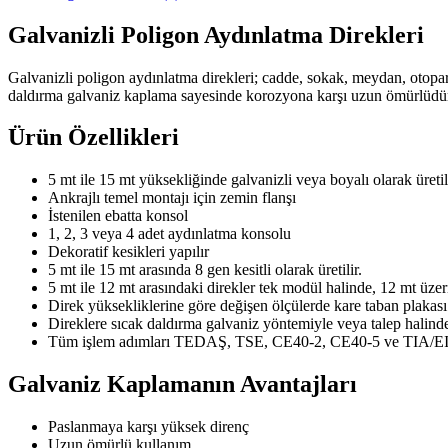
Galvanizli Poligon Aydınlatma Direkleri
Galvanizli poligon aydınlatma direkleri; cadde, sokak, meydan, otopark,
daldırma galvaniz kaplama sayesinde korozyona karşı uzun ömürlüdür v
Ürün Özellikleri
5 mt ile 15 mt yüksekliğinde galvanizli veya boyalı olarak üreti
Ankrajlı temel montajı için zemin flanşı
İstenilen ebatta konsol
1, 2, 3 veya 4 adet aydınlatma konsolu
Dekoratif kesikleri yapılır
5 mt ile 15 mt arasında 8 gen kesitli olarak üretilir.
5 mt ile 12 mt arasındaki direkler tek modül halinde, 12 mt üzer
Direk yüksekliklerine göre değişen ölçülerde kare taban plakası 
Direklere sıcak daldırma galvaniz yöntemiyle veya talep halinde 
Tüm işlem adımları TEDAŞ, TSE, CE40-2, CE40-5 ve TIA/EIA-2
Galvaniz Kaplamanın Avantajları
Paslanmaya karşı yüksek direnç
Uzun ömürlü kullanım