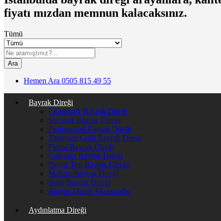
fiyatı mızdan memnun kalacaksınız.
Tümü
Ara
Hemen Ara
0505 815 49 55
Bayrak Direği
Ekonomik Bayrak Direği
Standart Bayrak Direği
Profesyonel Bayrak Direği
Titanyum Gold Bayrak Direği
Flama Bayrak Direği
Galvaniz Bayrak Direği
Duvar Tipi Bayrak Direği
Makam Bayrak Direği
Şehit Bayrak Direği
Bayrak Direği Aksesuarlar
Aydınlatma Direği