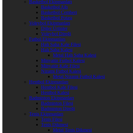
Basketbol Ekipmanları
Basketbol Ağı
Basketbol Çemberi
Basketbol Potası
Voleybol Ekipmanları
Diğer Ürünler
Voleybol Direği
Futbol Ekipmanları
Halı Saha Kale Filesi
Halı Saha Kalesi
Metal Halı Saha Kalesi
Minyatür Futbol Kalesi
Minyatür Kale Filesi
Nizami Futbol Kalesi
Metal Nizami Futbol Kalesi
Hentbol Ekipmanları
Hentbol Kale Filesi
Hentbol Kalesi
Badminton Ekipmanları
Badminton Filesi
Badminton Direği
Tenis Ekipmanları
Tenis Filesi
Tenis Dikmesi
Metal Tenis Dikmesi