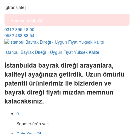
[gtranslate]
Hemen Teklif Al
0312 395 18 00
0532 468 88 54
İstanbul Bayrak Direği - Uygun Fiyat Yüksek Kalite
İstanbulda bayrak direği arayanlara,
kaliteyi ayağınıza getirdik. Uzun ömürlü
patentli ürünlerimiz ile bizlerden ve
bayrak direği fiyatı mızdan memnun
kalacaksınız.
0
Sepette ürün yok.
Giriş
Kayıt Ol