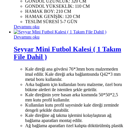
GONDOL UZUNLUK: 320 CM
GONDOL YÜKSEKLİK: 110 CM
HAMAK BOY: 210 CM
HAMAK GENİŞİK: 120 CM
TESLİM SÜRESİ 5-7 GÜN
Devamını oku
Devamını oku
Seyyar Mini Futbol Kalesi ( 1 Takım
File Dahil )
Kale direği ana gövdesi 76*3mm boru malzemeden
imal edilir. Kale direği arka bağlantısında Q42*3 mm
metal boru kullanılır.
Arka bağlantı için kullanılan boru malzeme, özel boru
bükme aletleri ile istenilen şekle getirilir.
Kale direğinin yere basan arka kısmında 50*50*2,5
mm kutu profil kullanılır.
Kullanılan kutu profil sayesinde kale direği zeminde
dengeli şekilde durabilir.
Kale direğine ağ takma işlemini kolaylaştıran ağ
bağlama aparatları montaj edilir.
Ağ bağlama aparatları özel kalıpta döktürülmüş plastik