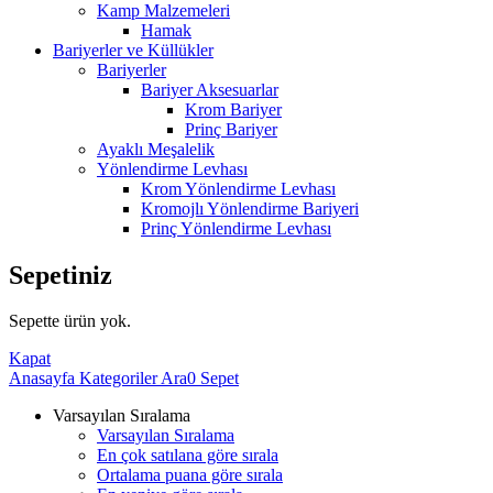
Kamp Malzemeleri
Hamak
Bariyerler ve Küllükler
Bariyerler
Bariyer Aksesuarlar
Krom Bariyer
Prinç Bariyer
Ayaklı Meşalelik
Yönlendirme Levhası
Krom Yönlendirme Levhası
Kromojlı Yönlendirme Bariyeri
Prinç Yönlendirme Levhası
Sepetiniz
Sepette ürün yok.
Kapat
Anasayfa
Kategoriler
Ara
0
Sepet
Varsayılan Sıralama
Varsayılan Sıralama
En çok satılana göre sırala
Ortalama puana göre sırala