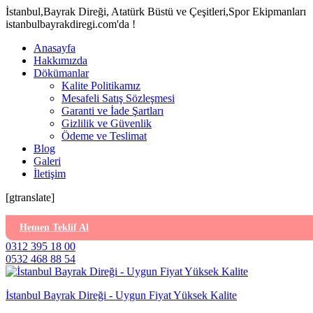
İstanbul,Bayrak Direği, Atatürk Büstü ve Çeşitleri,Spor Ekipmanları
istanbulbayrakdiregi.com'da !
Anasayfa
Hakkımızda
Dökümanlar
Kalite Politikamız
Mesafeli Satış Sözleşmesi
Garanti ve İade Şartları
Gizlilik ve Güvenlik
Ödeme ve Teslimat
Blog
Galeri
İletişim
[gtranslate]
Hemen Teklif Al
0312 395 18 00
0532 468 88 54
İstanbul Bayrak Direği - Uygun Fiyat Yüksek Kalite