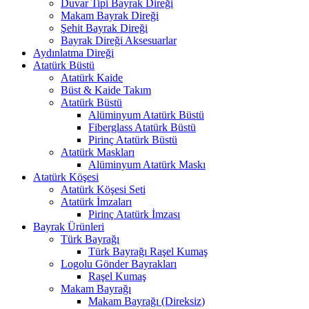
Duvar Tipi Bayrak Direği
Makam Bayrak Direği
Şehit Bayrak Direği
Bayrak Direği Aksesuarlar
Aydınlatma Direği
Atatürk Büstü
Atatürk Kaide
Büst & Kaide Takım
Atatürk Büstü
Alüminyum Atatürk Büstü
Fiberglass Atatürk Büstü
Pirinç Atatürk Büstü
Atatürk Maskları
Alüminyum Atatürk Maskı
Atatürk Köşesi
Atatürk Köşesi Seti
Atatürk İmzaları
Pirinç Atatürk İmzası
Bayrak Ürünleri
Türk Bayrağı
Türk Bayrağı Raşel Kumaş
Logolu Gönder Bayrakları
Raşel Kumaş
Makam Bayrağı
Makam Bayrağı (Direksiz)