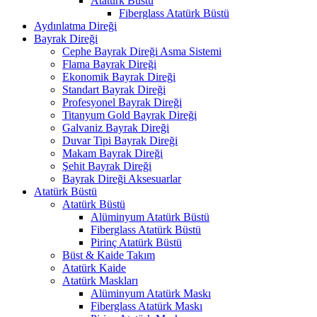
Atatürk Büstü
Fiberglass Atatürk Büstü
Aydınlatma Direği
Bayrak Direği
Cephe Bayrak Direği Asma Sistemi
Flama Bayrak Direği
Ekonomik Bayrak Direği
Standart Bayrak Direği
Profesyonel Bayrak Direği
Titanyum Gold Bayrak Direği
Galvaniz Bayrak Direği
Duvar Tipi Bayrak Direği
Makam Bayrak Direği
Şehit Bayrak Direği
Bayrak Direği Aksesuarlar
Atatürk Büstü
Atatürk Büstü
Alüminyum Atatürk Büstü
Fiberglass Atatürk Büstü
Pirinç Atatürk Büstü
Büst & Kaide Takım
Atatürk Kaide
Atatürk Maskları
Alüminyum Atatürk Maskı
Fiberglass Atatürk Maskı