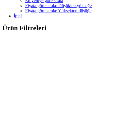
En yeniye göre sırala
Fiyata göre sırala: Düşükten yükseğe
Fiyata göre sırala: Yüksekten düşüğe
İptal
Ürün Filtreleri