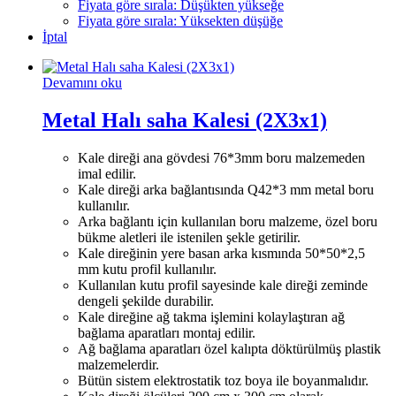
Fiyata göre sırala: Düşükten yükseğe
Fiyata göre sırala: Yüksekten düşüğe
İptal
Devamını oku
Metal Halı saha Kalesi (2X3x1)
Kale direği ana gövdesi 76*3mm boru malzemeden
imal edilir.
Kale direği arka bağlantısında Q42*3 mm metal boru
kullanılır.
Arka bağlantı için kullanılan boru malzeme, özel boru
bükme aletleri ile istenilen şekle getirilir.
Kale direğinin yere basan arka kısmında 50*50*2,5
mm kutu profil kullanılır.
Kullanılan kutu profil sayesinde kale direği zeminde
dengeli şekilde durabilir.
Kale direğine ağ takma işlemini kolaylaştıran ağ
bağlama aparatları montaj edilir.
Ağ bağlama aparatları özel kalıpta döktürülmüş plastik
malzemelerdir.
Bütün sistem elektrostatik toz boya ile boyanmalıdır.