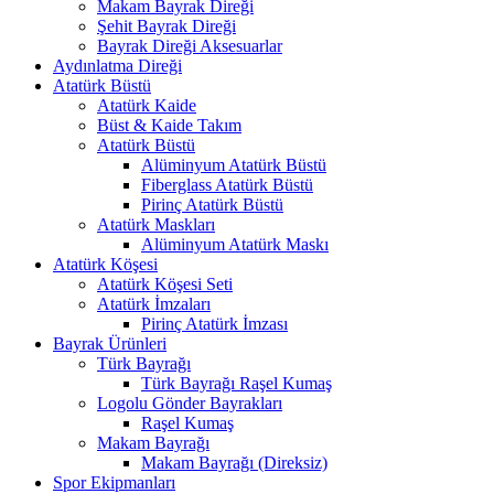
Makam Bayrak Direği
Şehit Bayrak Direği
Bayrak Direği Aksesuarlar
Aydınlatma Direği
Atatürk Büstü
Atatürk Kaide
Büst & Kaide Takım
Atatürk Büstü
Alüminyum Atatürk Büstü
Fiberglass Atatürk Büstü
Pirinç Atatürk Büstü
Atatürk Maskları
Alüminyum Atatürk Maskı
Atatürk Köşesi
Atatürk Köşesi Seti
Atatürk İmzaları
Pirinç Atatürk İmzası
Bayrak Ürünleri
Türk Bayrağı
Türk Bayrağı Raşel Kumaş
Logolu Gönder Bayrakları
Raşel Kumaş
Makam Bayrağı
Makam Bayrağı (Direksiz)
Spor Ekipmanları