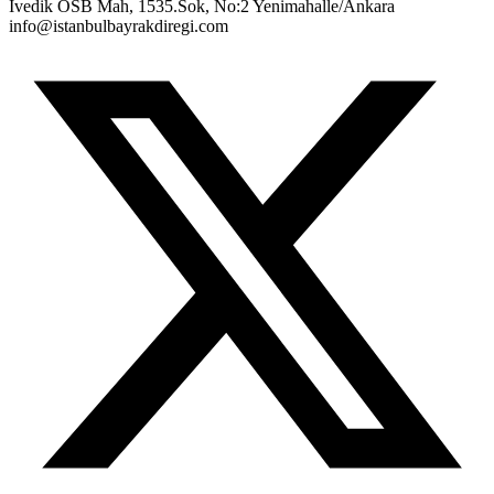
İvedik OSB Mah, 1535.Sok, No:2 Yenimahalle/Ankara
info@istanbulbayrakdiregi.com