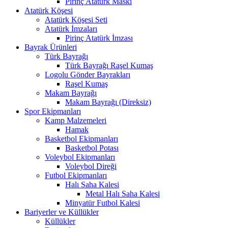
Pirinç Atatürk Maskı
Atatürk Köşesi
Atatürk Köşesi Seti
Atatürk İmzaları
Pirinç Atatürk İmzası
Bayrak Ürünleri
Türk Bayrağı
Türk Bayrağı Raşel Kumaş
Logolu Gönder Bayrakları
Raşel Kumaş
Makam Bayrağı
Makam Bayrağı (Direksiz)
Spor Ekipmanları
Kamp Malzemeleri
Hamak
Basketbol Ekipmanları
Basketbol Potası
Voleybol Ekipmanları
Voleybol Direği
Futbol Ekipmanları
Halı Saha Kalesi
Metal Halı Saha Kalesi
Minyatür Futbol Kalesi
Bariyerler ve Küllükler
Küllükler