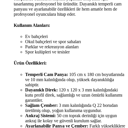
tasarlanmış profesyonel bir üründür. Dayanıklı temperli cam
panyası ve ayarlanabilir özellikleri ile hem amatör hem de
profesyonel oyunculara hitap eder.
Kullanım Alanları:
Ev bahçeleri
Okul bahçeleri ve spor sahaları
Parklar ve rekreasyon alanları
Spor kulüpleri ve tesisler
Ürün Özellikleri:
Temperli Cam Panya:
105 cm x 180 cm boyutlarında
ve 10 mm kalınlığında olup, yüksek dayanıklılığa
sahiptir.
Dayanıklı Direk:
120 x 120 x 3 mm kalınlığındaki
kutu profil direk, sağlamlığı ve uzun ömürlü kullanımı
garantiler.
Sağlam Çember:
3 mm kalınlığında Q 22 borudan
üretilmiş olup, yoğun kullanıma uygundur.
Ankraj Sistemi:
50 cm toprak derinliği için uygun
ankraj ile kolay ve güvenli kurulum sağlar.
Ayarlanabilir Panya ve Çember:
Farklı yüksekliklere