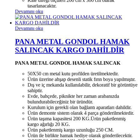
Kale direği ölçüleri 200 cm x 300 cm olarak
tasarlanacaktır.
Devamını oku
Devamını oku
PANA METAL GONDOL HAMAK
SALINCAK KARGO DAHİLDİR
PANA METAL GONDOL HAMAK SALINCAK
50X50 cm metal kutu profilden üretilmektedir.
Ürün üzerine ahşap desenli statik fırın boya yapılmıştır.
Dış ve iç mekanda kullanılabilir, dekoratif bir görüntüye
sahiptir.
Evde, bahçede, piknikte her zaman arabanızda
bulundurabileceğiniz bir üründür.
Kurulum için gerekli olan bağlantı aparatları dahildir.
Ürün demonte sistem olarak 4 parça gönderilmektedir.
Ürün taşıma kapasitesi 200 KG.Ürün paketlenmiş
kargo ağırlığı 20 KG.
Ürün paketlenmiş kargo uzunluğu 250 CM.
Ürün ile birlikte hamak hediye olarak gönderilecektir.