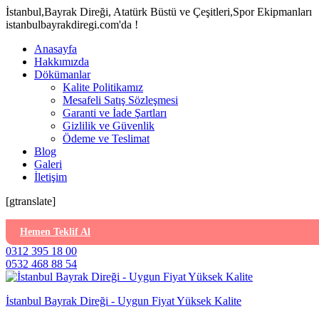
İstanbul,Bayrak Direği, Atatürk Büstü ve Çeşitleri,Spor Ekipmanları
istanbulbayrakdiregi.com'da !
Anasayfa
Hakkımızda
Dökümanlar
Kalite Politikamız
Mesafeli Satış Sözleşmesi
Garanti ve İade Şartları
Gizlilik ve Güvenlik
Ödeme ve Teslimat
Blog
Galeri
İletişim
[gtranslate]
Hemen Teklif Al
0312 395 18 00
0532 468 88 54
İstanbul Bayrak Direği - Uygun Fiyat Yüksek Kalite