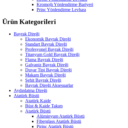
Kromojlı Yönlendirme Bariyeri
Prinç Yönlendirme Levhası
Ürün Kategorileri
Bayrak Direği
Ekonomik Bayrak Direği
Standart Bayrak Direği
Profesyonel Bayrak Direği
Titanyum Gold Bayrak Direği
Flama Bayrak Direği
Galvaniz Bayrak Direği
Duvar Tipi Bayrak Direği
Makam Bayrak Direği
Şehit Bayrak Direği
Bayrak Direği Aksesuarlar
Aydınlatma Direği
Atatürk Büstü
Atatürk Kaide
Büst & Kaide Takım
Atatürk Büstü
Alüminyum Atatürk Büstü
Fiberglass Atatürk Büstü
Pirinç Atatürk Büstü