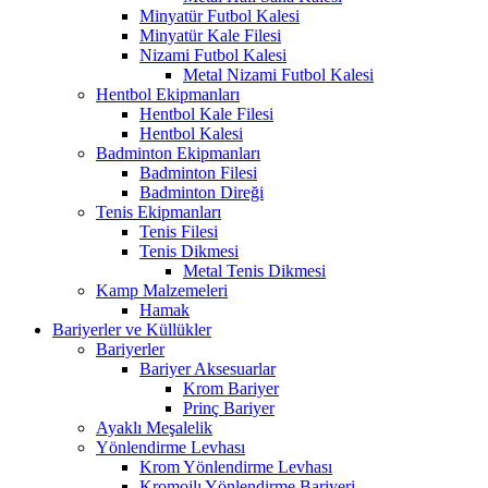
Minyatür Futbol Kalesi
Minyatür Kale Filesi
Nizami Futbol Kalesi
Metal Nizami Futbol Kalesi
Hentbol Ekipmanları
Hentbol Kale Filesi
Hentbol Kalesi
Badminton Ekipmanları
Badminton Filesi
Badminton Direği
Tenis Ekipmanları
Tenis Filesi
Tenis Dikmesi
Metal Tenis Dikmesi
Kamp Malzemeleri
Hamak
Bariyerler ve Küllükler
Bariyerler
Bariyer Aksesuarlar
Krom Bariyer
Prinç Bariyer
Ayaklı Meşalelik
Yönlendirme Levhası
Krom Yönlendirme Levhası
Kromojlı Yönlendirme Bariyeri