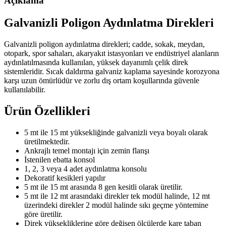
Açıklama
Galvanizli Poligon Aydınlatma Direkleri
Galvanizli poligon aydınlatma direkleri; cadde, sokak, meydan,
otopark, spor sahaları, akaryakıt istasyonları ve endüstriyel alanların
aydınlatılmasında kullanılan, yüksek dayanımlı çelik direk
sistemleridir. Sıcak daldırma galvaniz kaplama sayesinde korozyona
karşı uzun ömürlüdür ve zorlu dış ortam koşullarında güvenle
kullanılabilir.
Ürün Özellikleri
5 mt ile 15 mt yüksekliğinde galvanizli veya boyalı olarak
üretilmektedir.
Ankrajlı temel montajı için zemin flanşı
İstenilen ebatta konsol
1, 2, 3 veya 4 adet aydınlatma konsolu
Dekoratif kesikleri yapılır
5 mt ile 15 mt arasında 8 gen kesitli olarak üretilir.
5 mt ile 12 mt arasındaki direkler tek modül halinde, 12 mt
üzerindeki direkler 2 modül halinde sıkı geçme yöntemine
göre üretilir.
Direk yüksekliklerine göre değişen ölçülerde kare taban