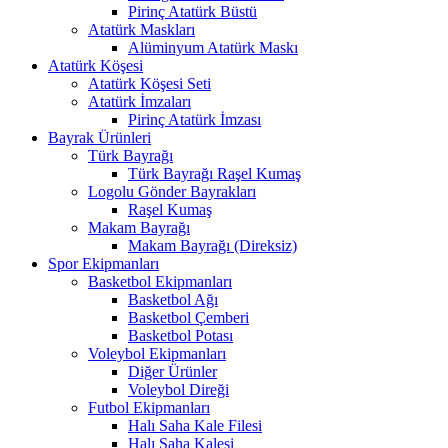
Pirinç Atatürk Büstü
Atatürk Maskları
Alüminyum Atatürk Maskı
Atatürk Köşesi
Atatürk Köşesi Seti
Atatürk İmzaları
Pirinç Atatürk İmzası
Bayrak Ürünleri
Türk Bayrağı
Türk Bayrağı Raşel Kumaş
Logolu Gönder Bayrakları
Raşel Kumaş
Makam Bayrağı
Makam Bayrağı (Direksiz)
Spor Ekipmanları
Basketbol Ekipmanları
Basketbol Ağı
Basketbol Çemberi
Basketbol Potası
Voleybol Ekipmanları
Diğer Ürünler
Voleybol Direği
Futbol Ekipmanları
Halı Saha Kale Filesi
Halı Saha Kalesi