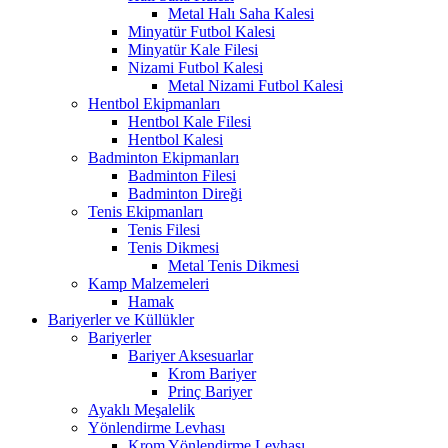
Metal Halı Saha Kalesi
Minyatür Futbol Kalesi
Minyatür Kale Filesi
Nizami Futbol Kalesi
Metal Nizami Futbol Kalesi
Hentbol Ekipmanları
Hentbol Kale Filesi
Hentbol Kalesi
Badminton Ekipmanları
Badminton Filesi
Badminton Direği
Tenis Ekipmanları
Tenis Filesi
Tenis Dikmesi
Metal Tenis Dikmesi
Kamp Malzemeleri
Hamak
Bariyerler ve Küllükler
Bariyerler
Bariyer Aksesuarlar
Krom Bariyer
Prinç Bariyer
Ayaklı Meşalelik
Yönlendirme Levhası
Krom Yönlendirme Levhası