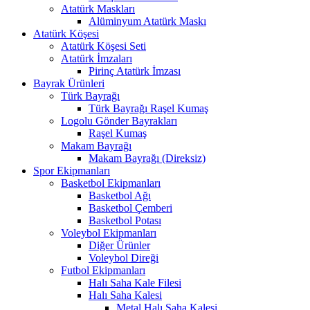
Atatürk Maskları
Alüminyum Atatürk Maskı
Atatürk Köşesi
Atatürk Köşesi Seti
Atatürk İmzaları
Pirinç Atatürk İmzası
Bayrak Ürünleri
Türk Bayrağı
Türk Bayrağı Raşel Kumaş
Logolu Gönder Bayrakları
Raşel Kumaş
Makam Bayrağı
Makam Bayrağı (Direksiz)
Spor Ekipmanları
Basketbol Ekipmanları
Basketbol Ağı
Basketbol Çemberi
Basketbol Potası
Voleybol Ekipmanları
Diğer Ürünler
Voleybol Direği
Futbol Ekipmanları
Halı Saha Kale Filesi
Halı Saha Kalesi
Metal Halı Saha Kalesi