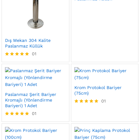
Dış Mekan 304 Kalite
Paslanmaz Küllük
01
5 üzerinden
5.00
oy aldı
Krom Protokol Bariyer
(75cm)
Paslanmaz Şerit Bariyer
Kromajlı (Yönlendirme
01
Bariyeri) 1 Adet
5 üzerinden
01
5.00
oy aldı
5 üzerinden
5.00
oy aldı