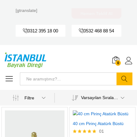
[gtranslate]
Hemen Teklif Al
0312 395 18 00
0532 468 88 54
0
Ara
Varsayılan Sıralama
Filtre
40 cm Pirinç Atatürk Büstü
01