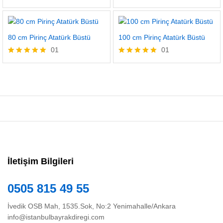
5 üzerinden
5.00
oy aldı
80 cm Pirinç Atatürk Büstü
100 cm Pirinç Atatürk Büstü
01
01
5 üzerinden
5 üzerinden
5.00
5.00
oy aldı
oy aldı
İletişim Bilgileri
0505 815 49 55
İvedik OSB Mah, 1535.Sok, No:2 Yenimahalle/Ankara
info@istanbulbayrakdiregi.com