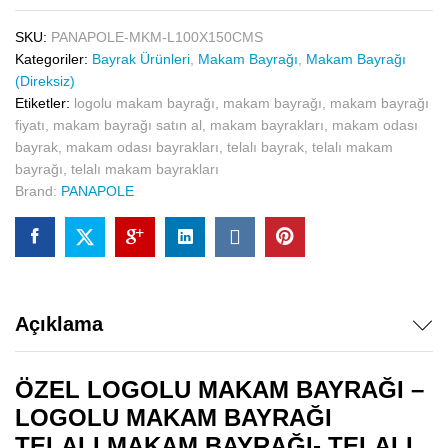
üzerinden
5.00
puan
aldı
SKU:
PANAPOLE-MKM-L100X150CMS
Kategoriler:
Bayrak Ürünleri
,
Makam Bayrağı
,
Makam Bayrağı
(Direksiz)
Etiketler:
logolu makam bayrağı
,
makam bayrağı
,
makam bayrağı
fiyatı
,
makam bayrağı satın al
,
makam bayrakları
,
makam odası
bayrak
,
makam odası bayrakları
,
telalı bayrak
,
telalı makam
bayrağı
,
telalı makam bayrakları
Brand:
PANAPOLE
Açıklama
ÖZEL LOGOLU MAKAM BAYRAĞI –
LOGOLU MAKAM BAYRAĞI
TELALI MAKAM BAYRAĞI- TELALI