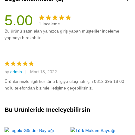
5.00
1
İnceleme
1
müşteri
Bu ürünü satın alan yalnızca giriş yapan müşteriler inceleme
puanına
yapmayı bırakabilir.
dayanarak
5
üzerinden
5.00
puan
aldı
by
admin
Mart 18, 2022
5
üzerinden
Ürünlerimizle ilgili her türlü bilgiye ulaşmak için 0312 395 18 00
5
oy aldı
no’lu telefondan bizimle iletişime geçebilirsiniz.
Bu Ürünleride İnceleyebilirsin