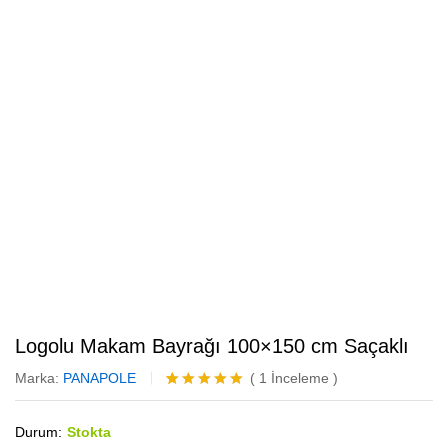
Logolu Makam Bayrağı 100×150 cm Saçaklı
Marka:
PANAPOLE
(
1
İnceleme
)
1
müşteri
puanına
Durum:
Stokta
dayanarak 5