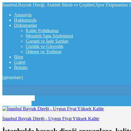
İstanbul,Bayrak Direği, Atatürk Büstü ve Çeşitleri,Spor Ekipmanları 
Anasayfa
Hakkımızda
Dökümanlar
Kalite Politikamız
Mesafeli Satış Sözleşmesi
Garanti ve İade Şartları
Gizlilik ve Güvenlik
Ödeme ve Teslimat
Blog
Galeri
İletişim
[gtranslate]
0312 395 18 00
0532 468 88 54
İstanbul Bayrak Direği - Uygun Fiyat Yüksek Kalite
İstanbulda bayrak direği arayanlara, kalit