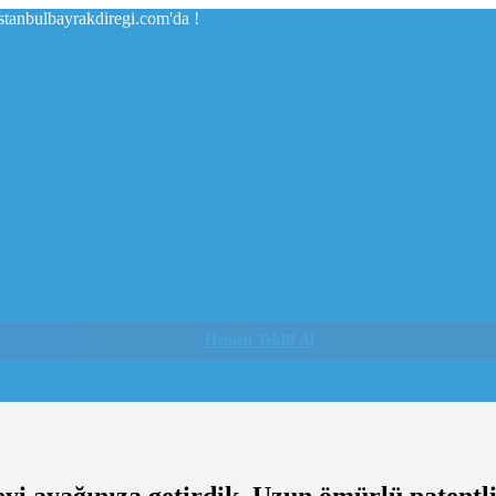
istanbulbayrakdiregi.com'da !
Hemen Teklif Al
eyi ayağınıza getirdik. Uzun ömürlü patentli