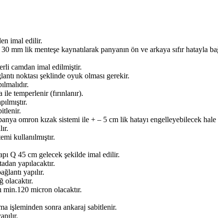
n imal edilir.
 mm lik menteşe kaynatılarak panyanın ön ve arkaya sıfır hatayla bağl
li camdan imal edilmiştir.
antı noktası şeklinde oyuk olması gerekir.
lmalıdır.
e temperlenir (fırınlanır).
ılmıştır.
itlenir.
anya omron kızak sistemi ile + – 5 cm lik hatayı engelleyebilecek hale ge
ır.
mi kullanılmıştır.
pı Q 45 cm gelecek şekilde imal edilir.
adan yapılacaktır.
ğlantı yapılır.
 olacaktır.
ı min.120 micron olacaktır.
lma işleminden sonra ankaraj sabitlenir.
pılır.