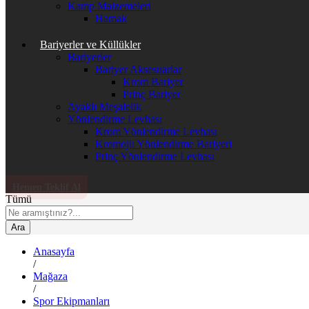
Kamp Malzemeleri
Hamak
Bariyerler ve Küllükler
Bariyerler
Bariyer Aksesuarlar
Krom Bariyer
Prinç Bariyer
Ayaklı Meşalelik
Yönlendirme Levhası
Krom Yönlendirme Levhası
Kromojlı Yönlendirme Bariyeri
Prinç Yönlendirme Levhası
Hemen Teklif Al
Tümü
Ara
Anasayfa
/
Mağaza
/
Spor Ekipmanları