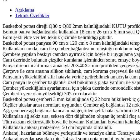
Açıklama
Teknik Özellikler
Basketbol potası direği Q80 x Q80 2mm kalınlığındaki KUTU profilde
Bomun panya bağlantısında kullanılan 18 cm x 26 cm x 6 mm saca Q 30
Bom şekli ekte verilen teknik çizimde belirtildiği gibidir.
Basketbol potası panyası 90 cm x 120 cm x 8 mm kalınlığındaki temper
Kullanılan camda, cam ile çember bağlantısının oluştuğu noktanın bağl
Çembere yapılan baskıyı camdan ayırmak için böyle bir uygulama yapı
Cam üzerinde bulunan çizgiler kumlama işleminden sonra emaye boya il
Panya direncini arttırmak amacıyla20X40X2 mm profilden çerçeve yap
Çerçeve ile cam arasına silikon sıkılarak, cam koruma çerçevesi ile sab
Panyanın yüksekliğini sıfır hatayla yerine getirebilmek amacıyla cam p
Cam panya ile çember bağlantısı özel bükülmüş plaka yardımı ile yapıl
Çember yüksekliğinin ayarlanması için plaka üzerinde omrondelik siste
Çemberin yere olan yüksekliği 305 cm olacaktır.
Basketbol potası çemberi 3 mm kalınlığında Q 22 boru bükülerek iç ça
Ölçüler uluslar arası normlara uygundur. Çember ağ bağlantısı 12 nokt
Ağ, çembere ağ bağlama kancalarına geçirilen çelik halat yardımı ile ba
Kullanılan ağ sekiz sıra, seksen dört düğümden oluşan üç renkli floş ağ
Tüm aksam elektrostatik boya ile boyanır. Kullanılan boyanın kalınlığ
Kullanılan ankaraj malzemesi 50 cm boyunda olmalıdır.
Ankaraj, hazırlanan bölmeye yerleştirilir ve teraziye alınır. Teraziye a
Ankaraj uygulamasından min. 24 saat sonra pota montaj uygulaması ya