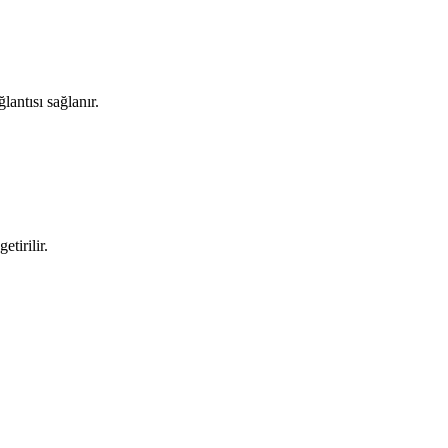
antısı sağlanır.
tirilir.