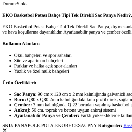
Durum:
Stokta
EKO Basketbol Potası Bahçe Tipi Tek Direkli Sac Panya Nedir?, 
EKO Basketbol Potası Bahçe Tipi Tek Direkli Sac Panya, dış mekanlard
ve hava koşullarına dayanıklıdır. Ayarlanabilir panya ve çember özelliğ
Kullanım Alanları:
Okul bahçeleri ve spor sahaları
Site ve apartman bahçeleri
Parklar ve halka açık spor alanları
Yazlık ve özel mülk bahçeleri
Ürün Özellikleri:
Sac Panya:
90 cm x 120 cm x 2 mm kalınlığında galvanizli sac
Boru:
Q80 x Q80 2mm kalınlığındaki kutu profil direk, sağlaml
Çember:
3 mm kalınlığında Q 22 borudan yapılmış basketbol p
Ankraj:
50 cm, toprak ve betona uygun ankraj sistemi
Ayarlanabilir Panya ve Çember:
Farklı yüksekliklerde kulla
SKU:
PANAPOLE-POTA-EKOBHCESACPNY
Kategoriler:
Bask