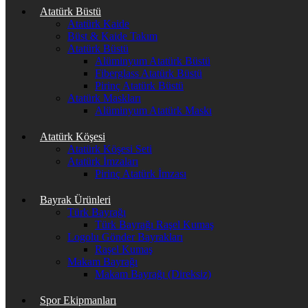
Atatürk Büstü
Atatürk Kaide
Büst & Kaide Takım
Atatürk Büstü
Alüminyum Atatürk Büstü
Fiberglass Atatürk Büstü
Pirinç Atatürk Büstü
Atatürk Maskları
Alüminyum Atatürk Maskı
Atatürk Köşesi
Atatürk Köşesi Seti
Atatürk İmzaları
Pirinç Atatürk İmzası
Bayrak Ürünleri
Türk Bayrağı
Türk Bayrağı Raşel Kumaş
Logolu Gönder Bayrakları
Raşel Kumaş
Makam Bayrağı
Makam Bayrağı (Direksiz)
Spor Ekipmanları