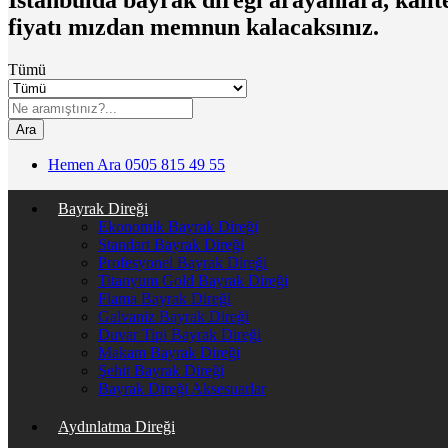
fiyatı mızdan memnun kalacaksınız.
Tümü
Ara
Hemen Ara
0505 815 49 55
Bayrak Direği
Ekonomik Bayrak Direği
Standart Bayrak Direği
Profesyonel Bayrak Direği
Titanyum Gold Bayrak Direği
Flama Bayrak Direği
Galvaniz Bayrak Direği
Duvar Tipi Bayrak Direği
Makam Bayrak Direği
Şehit Bayrak Direği
Bayrak Direği Aksesuarlar
Aydınlatma Direği