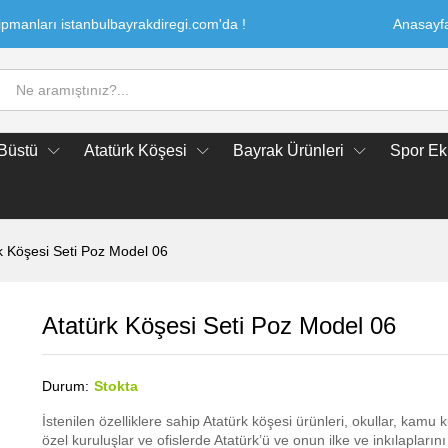
kipmanları istanbulbayrakdiregi.com'da !
Anasayf
 Büstü
Atatürk Köşesi
Bayrak Ürünleri
Spor Ek
k Köşesi Seti Poz Model 06
Atatürk Köşesi Seti Poz Model 06
Durum:
Stokta
İstenilen özelliklere sahip Atatürk köşesi ürünleri, okullar, kamu 
özel kuruluşlar ve ofislerde Atatürk’ü ve onun ilke ve inkılaplar