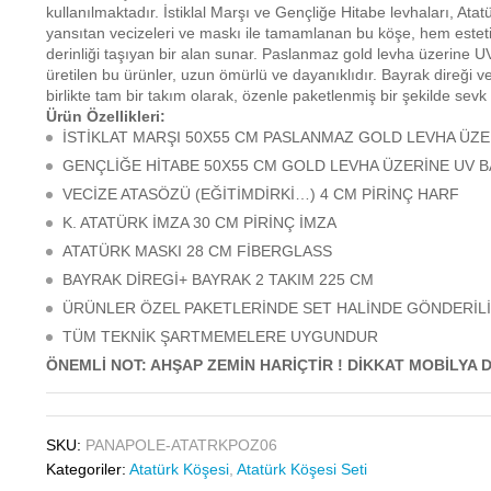
kullanılmaktadır. İstiklal Marşı ve Gençliğe Hitabe levhaları, Ata
yansıtan vecizeleri ve maskı ile tamamlanan bu köşe, hem este
derinliği taşıyan bir alan sunar. Paslanmaz gold levha üzerine UV 
üretilen bu ürünler, uzun ömürlü ve dayanıklıdır. Bayrak direği v
birlikte tam bir takım olarak, özenle paketlenmiş bir şekilde sevk e
Ürün Özellikleri:
İSTİKLAT MARŞI 50X55 CM PASLANMAZ GOLD LEVHA ÜZE
GENÇLİĞE HİTABE 50X55 CM GOLD LEVHA ÜZERİNE UV B
VECİZE ATASÖZÜ (EĞİTİMDİRKİ…) 4 CM PİRİNÇ HARF
K. ATATÜRK İMZA 30 CM PİRİNÇ İMZA
ATATÜRK MASKI 28 CM FİBERGLASS
BAYRAK DİREGİ+ BAYRAK 2 TAKIM 225 CM
ÜRÜNLER ÖZEL PAKETLERİNDE SET HALİNDE GÖNDERİL
TÜM TEKNİK ŞARTMEMELERE UYGUNDUR
ÖNEMLİ NOT: AHŞAP ZEMİN HARİÇTİR ! DİKKAT MOBİLYA D
SKU:
PANAPOLE-ATATRKPOZ06
Kategoriler:
Atatürk Köşesi
,
Atatürk Köşesi Seti