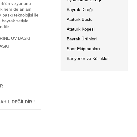
türk’ün vizyonunu
tik hem de anlam
Bayrak Direği
baskı teknolojisi ile
Atatürk Büstü
e bayrak setiyle
dilir.
Atatürk Köşesi
RİNE UV BASKI
Bayrak Ürünleri
ASKI
Spor Ekipmanları
Bariyerler ve Küllükler
İR
AHİL DEĞİLDİR !