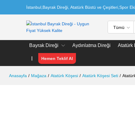
İstanbul,Bayrak Direği, Atatürk Büstü ve Çeşitleri,Spor E
Tümü
Bayrak Direği
Aydınlatma Direği
Atatürk
Hemen Teklif Al
Anasayfa
/
Mağaza
/
Atatürk Köşesi
/
Atatürk Köşesi Seti
/
Atatür