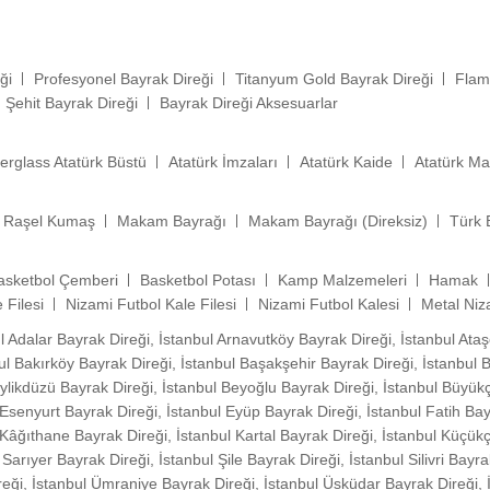
ği
Profesyonel Bayrak Direği
Titanyum Gold Bayrak Direği
Flam
Şehit Bayrak Direği
Bayrak Direği Aksesuarlar
erglass Atatürk Büstü
Atatürk İmzaları
Atatürk Kaide
Atatürk Ma
Raşel Kumaş
Makam Bayrağı
Makam Bayrağı (Direksiz)
Türk 
asketbol Çemberi
Basketbol Potası
Kamp Malzemeleri
Hamak
 Filesi
Nizami Futbol Kale Filesi
Nizami Futbol Kalesi
Metal Niz
l Adalar Bayrak Direği, İstanbul Arnavutköy Bayrak Direği, İstanbul Ataş
bul Bakırköy Bayrak Direği, İstanbul Başakşehir Bayrak Direği, İstanbul
eylikdüzü Bayrak Direği, İstanbul Beyoğlu Bayrak Direği, İstanbul Büyük
Esenyurt Bayrak Direği, İstanbul Eyüp Bayrak Direği, İstanbul Fatih Ba
Kâğıthane Bayrak Direği, İstanbul Kartal Bayrak Direği, İstanbul Küçük
rıyer Bayrak Direği, İstanbul Şile Bayrak Direği, İstanbul Silivri Bayrak
ireği, İstanbul Ümraniye Bayrak Direği, İstanbul Üsküdar Bayrak Direği,