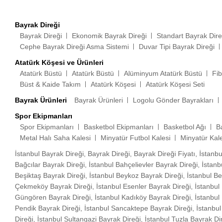
Bayrak Direği
Bayrak Direği
Ekonomik Bayrak Direği
Standart Bayrak Dire
Cephe Bayrak Direği Asma Sistemi
Duvar Tipi Bayrak Direği
Atatürk Köşesi ve Ürünleri
Atatürk Büstü
Atatürk Büstü
Alüminyum Atatürk Büstü
Fib
Büst & Kaide Takım
Atatürk Köşesi
Atatürk Köşesi Seti
Bayrak Ürünleri
Bayrak Ürünleri
Logolu Gönder Bayrakları
Spor Ekipmanları
Spor Ekipmanları
Basketbol Ekipmanları
Basketbol Ağı
B
Metal Halı Saha Kalesi
Minyatür Futbol Kalesi
Minyatür Kale
İstanbul Bayrak Direği, Bayrak Direği, Bayrak Direği Fiyatı, İstanbu
Bağcılar Bayrak Direği, İstanbul Bahçelievler Bayrak Direği, İstan
Beşiktaş Bayrak Direği, İstanbul Beykoz Bayrak Direği, İstanbul B
Çekmeköy Bayrak Direği, İstanbul Esenler Bayrak Direği, İstanbul 
Güngören Bayrak Direği, İstanbul Kadıköy Bayrak Direği, İstanbul 
Pendik Bayrak Direği, İstanbul Sancaktepe Bayrak Direği, İstanbul Sa
Direği, İstanbul Sultangazi Bayrak Direği, İstanbul Tuzla Bayrak D