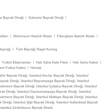
a Bayrak Direği
Galvaniz Bayrak Direği
skları
Alüminyum Atatürk Maskı
Fiberglass Atatürk Maskı
Bayrağı
Türk Bayrağı Raşel Kumaş
Futbol Ekipmanları
Halı Saha Kale Filesi
Halı Saha Kalesi
ami Futbol Kalesi
Hamak
ehir Bayrak Direği, İstanbul Avcılar Bayrak Direği, İstanbul
 Bayrak Direği, İstanbul Bayrampaşa Bayrak Direği, İstanbul
çekmece Bayrak Direği, İstanbul Çatalca Bayrak Direği, İstanbul
yrak Direği, İstanbul Gaziosmanpaşa Bayrak Direği, İstanbul
çekmece Bayrak Direği, İstanbul Maltepe Bayrak Direği, İstanbul
 Direği, İstanbul Şişli Bayrak Direği, İstanbul Sultanbeyli Bayrak
 İstanbul Zeytinburnu Bayrak Direği