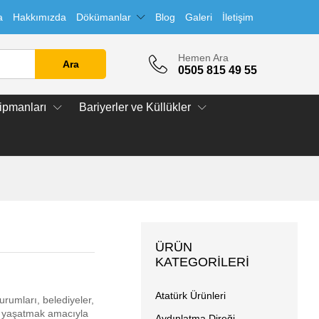
a
Hakkımızda
Dökümanlar
Blog
Galeri
İletişim
Hemen Ara
Ara
0505 815 49 55
ipmanları
Bariyerler ve Küllükler
ÜRÜN
KATEGORILERI
Atatürk Ürünleri
kurumları, belediyeler,
ını yaşatmak amacıyla
Aydınlatma Direği