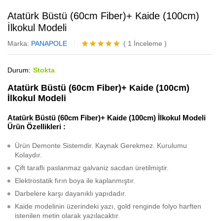
Atatürk Büstü (60cm Fiber)+ Kaide (100cm)
İlkokul Modeli
Marka:
PANAPOLE
(
1
İnceleme
)
1
müşteri
puanına
Durum:
Stokta
dayanarak 5
üzerinden
5.00
puan
Atatürk Büstü (60cm Fiber)+ Kaide (100cm)
aldı
İlkokul Modeli
Atatürk Büstü (60cm Fiber)+ Kaide (100cm) İlkokul Modeli
Ürün Özellikleri :
Ürün Demonte Sistemdir. Kaynak Gerekmez. Kurulumu
Kolaydır.
Çift taraflı paslanmaz galvaniz sacdan üretilmiştir.
Elektrostatik fırın boya ile kaplanmıştır.
Darbelere karşı dayanıklı yapıdadır.
Kaide modelinin üzerindeki yazı, gold renginde folyo harften
istenilen metin olarak yazılacaktır.