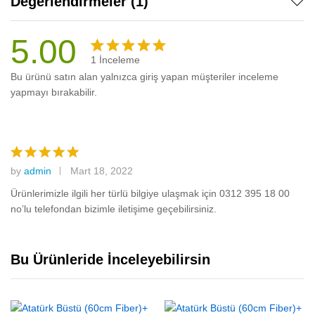
Değerlendirmeler (1)
5.00
1
İnceleme
1
müşteri
Bu ürünü satın alan yalnızca giriş yapan müşteriler inceleme
puanına
yapmayı bırakabilir.
dayanarak
5
üzerinden
5.00
puan
aldı
by
admin
Mart 18, 2022
5
üzerinden
Ürünlerimizle ilgili her türlü bilgiye ulaşmak için 0312 395 18 00
5
oy aldı
no’lu telefondan bizimle iletişime geçebilirsiniz.
Bu Ürünleride İnceleyebilirsin