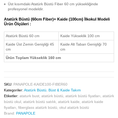
Üst kısımdaki Atatürk Büstü Fiber 60 cm yüksekliğinde
profesyonel modeldir.
Atatürk Büstü (60cm Fiber)+ Kaide (100cm) İlkokul Modeli
Ürün Ölçüleri :
Atatürk Büstü 60 cm
Kaide Yükseklik 100 cm
Kaide Üst Zemin Genişliği 45
Kaide Alt Taban Genişliği 70
cm
cm
Ürün Toplam Yükseklik 160 cm
SKU:
PANAPOLE-KAIDE100-FIBER60
Kategoriler:
Atatürk Büstü
,
Büst & Kaide Takım
Etiketler:
ataturk bust
,
atatürk büstü
,
atatürk büstü fiyatları
,
atatürk
büstü okul
,
atatürk büstü satılık
,
atatürk kaide
,
atatürk kaide
fiyatları
,
fiberglass atatürk büstü
,
okul atatürk büstü
Brand:
PANAPOLE