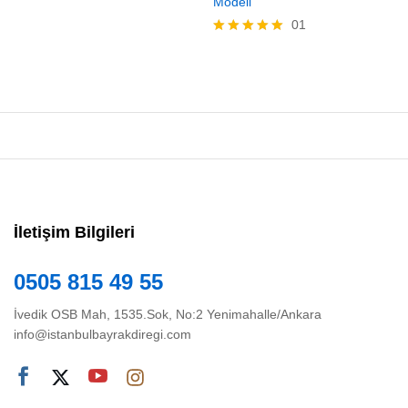
Modeli
5 üzerinden
5.00
01
oy aldı
5 üzerinden
5.00
oy aldı
İletişim Bilgileri
0505 815 49 55
İvedik OSB Mah, 1535.Sok, No:2 Yenimahalle/Ankara
info@istanbulbayrakdiregi.com