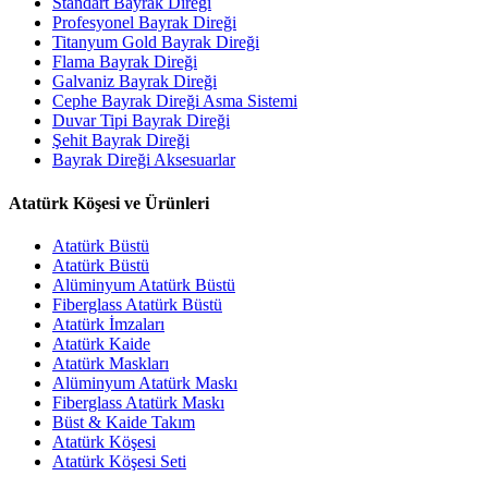
Standart Bayrak Direği
Profesyonel Bayrak Direği
Titanyum Gold Bayrak Direği
Flama Bayrak Direği
Galvaniz Bayrak Direği
Cephe Bayrak Direği Asma Sistemi
Duvar Tipi Bayrak Direği
Şehit Bayrak Direği
Bayrak Direği Aksesuarlar
Atatürk Köşesi ve Ürünleri
Atatürk Büstü
Atatürk Büstü
Alüminyum Atatürk Büstü
Fiberglass Atatürk Büstü
Atatürk İmzaları
Atatürk Kaide
Atatürk Maskları
Alüminyum Atatürk Maskı
Fiberglass Atatürk Maskı
Büst & Kaide Takım
Atatürk Köşesi
Atatürk Köşesi Seti