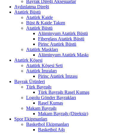
Bayrak Direği Aksesuarlar
Aydınlatma Direği
Atatürk Büstü
Atatürk Kaide
Büst & Kaide Takım
Atatürk Büstü
Alüminyum Atatürk Büstü
Fiberglass Atatürk Büstü
Pirinç Atatürk Büstü
Atatürk Maskları
Alüminyum Atatürk Maskı
Atatürk Köşesi
Atatürk Köşesi Seti
Atatürk İmzaları
Pirinç Atatürk İmzası
Bayrak Ürünleri
Türk Bayrağı
Türk Bayrağı Raşel Kumaş
Logolu Gönder Bayrakları
Raşel Kumaş
Makam Bayrağı
Makam Bayrağı (Direksiz)
Spor Ekipmanları
Basketbol Ekipmanları
Basketbol Ağı