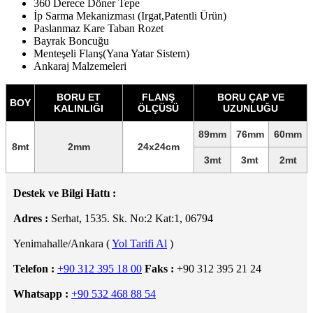
360 Derece Döner Tepe
İp Sarma Mekanizması (Irgat,Patentli Ürün)
Paslanmaz Kare Taban Rozet
Bayrak Boncuğu
Menteşeli Flanş(Yana Yatar Sistem)
Ankaraj Malzemeleri
BORU ET
FLANŞ
BORU ÇAP VE
BOY
KALINLIĞI
ÖLÇÜSÜ
UZUNLUĞU
89mm
76mm
60mm
8mt
2mm
24x24cm
3mt
3mt
2mt
Destek ve Bilgi Hattı :
Adres :
Serhat, 1535. Sk. No:2 Kat:1, 06794
Yenimahalle/Ankara (
Yol Tarifi Al
)
Telefon :
+90 312 395 18 00
Faks :
+90 312 395 21 24
Whatsapp :
+90 532 468 88 54