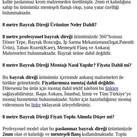
kalite paslanmaz krom malzemeden üretilmiştir. 2mm et kalınlığına
sahip bu ürünümüz menteşeli flanşlı olup, yana yatar özelliği
bulunmaktadır.
8 metre Bayrak Direği Ürününe Neler Dahil?
8 metre profesyonel bayrak direği
ürünümüzde 360°Sonsuz
Döner Tepe, Bayrak Boncuğu, İp Sarma Mekanizması(Irgat,Patentli
Ürün), Taban Rozeti(Kare), Menteşeli Flanş ve Ankaraj
Malzemeleri bulunmaktadır. Bayrak ürüne dahil değildir.
8 metre Bayrak Direği Montajı Nasıl Yapılır? Fiyata Dahil mi?
Bu
bayrak direği
ürünümüz içerisinde ankaraj malzemeleri ile
birlikte gelmektedir.
Fiyatlarımıza montaj dahil değildir.
Dilerseniz bu ürün için montaj dahil teklif talebini bu
linkten
sağlayabilirsiniz. Başta Ankara, İstanbul, İzmir ve Tüm Türkiye’ye
montaj hizmetimiz bulunmaktadır. Sizler için hazırladığımız montaj
videomuzu bu
linke
tıklayarak izleyebilirsiniz.
8 metre Bayrak Direği Fiyatı Toplu Alımda Düşer mi?
Profesyonel model olan bu
paslanmaz bayrak direği
ürünümüzde
2mm
olan et kalınlığı ve
menteşeli flanş
kullanılmaktadır. Toplu