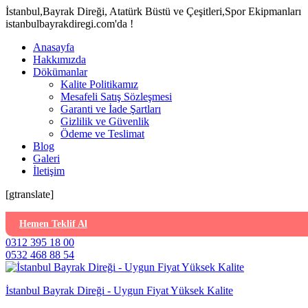
İstanbul,Bayrak Direği, Atatürk Büstü ve Çeşitleri,Spor Ekipmanları
istanbulbayrakdiregi.com'da !
Anasayfa
Hakkımızda
Dökümanlar
Kalite Politikamız
Mesafeli Satış Sözleşmesi
Garanti ve İade Şartları
Gizlilik ve Güvenlik
Ödeme ve Teslimat
Blog
Galeri
İletişim
[gtranslate]
Hemen Teklif Al
0312 395 18 00
0532 468 88 54
İstanbul Bayrak Direği - Uygun Fiyat Yüksek Kalite