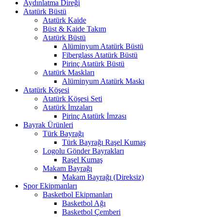
Aydınlatma Direği
Atatürk Büstü
Atatürk Kaide
Büst & Kaide Takım
Atatürk Büstü
Alüminyum Atatürk Büstü
Fiberglass Atatürk Büstü
Pirinç Atatürk Büstü
Atatürk Maskları
Alüminyum Atatürk Maskı
Atatürk Köşesi
Atatürk Köşesi Seti
Atatürk İmzaları
Pirinç Atatürk İmzası
Bayrak Ürünleri
Türk Bayrağı
Türk Bayrağı Raşel Kumaş
Logolu Gönder Bayrakları
Raşel Kumaş
Makam Bayrağı
Makam Bayrağı (Direksiz)
Spor Ekipmanları
Basketbol Ekipmanları
Basketbol Ağı
Basketbol Çemberi