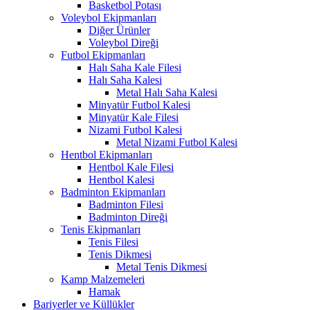
Basketbol Potası
Voleybol Ekipmanları
Diğer Ürünler
Voleybol Direği
Futbol Ekipmanları
Halı Saha Kale Filesi
Halı Saha Kalesi
Metal Halı Saha Kalesi
Minyatür Futbol Kalesi
Minyatür Kale Filesi
Nizami Futbol Kalesi
Metal Nizami Futbol Kalesi
Hentbol Ekipmanları
Hentbol Kale Filesi
Hentbol Kalesi
Badminton Ekipmanları
Badminton Filesi
Badminton Direği
Tenis Ekipmanları
Tenis Filesi
Tenis Dikmesi
Metal Tenis Dikmesi
Kamp Malzemeleri
Hamak
Bariyerler ve Küllükler