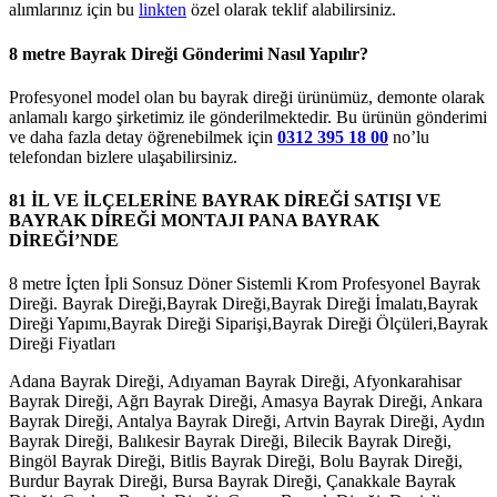
alımlarınız için bu
linkten
özel olarak teklif alabilirsiniz.
8 metre Bayrak Direği Gönderimi Nasıl Yapılır?
Profesyonel model olan bu bayrak direği ürünümüz, demonte olarak
anlamalı kargo şirketimiz ile gönderilmektedir. Bu ürünün gönderimi
ve daha fazla detay öğrenebilmek için
0312 395 18 00
no’lu
telefondan bizlere ulaşabilirsiniz.
81 İL VE İLÇELERİNE BAYRAK DİREĞİ SATIŞI VE
BAYRAK DİREĞİ MONTAJI PANA BAYRAK
DİREĞİ’NDE
8 metre İçten İpli Sonsuz Döner Sistemli Krom Profesyonel Bayrak
Direği. Bayrak Direği,Bayrak Direği,Bayrak Direği İmalatı,Bayrak
Direği Yapımı,Bayrak Direği Siparişi,Bayrak Direği Ölçüleri,Bayrak
Direği Fiyatları
Adana Bayrak Direği, Adıyaman Bayrak Direği, Afyonkarahisar
Bayrak Direği, Ağrı Bayrak Direği, Amasya Bayrak Direği, Ankara
Bayrak Direği, Antalya Bayrak Direği, Artvin Bayrak Direği, Aydın
Bayrak Direği, Balıkesir Bayrak Direği, Bilecik Bayrak Direği,
Bingöl Bayrak Direği, Bitlis Bayrak Direği, Bolu Bayrak Direği,
Burdur Bayrak Direği, Bursa Bayrak Direği, Çanakkale Bayrak