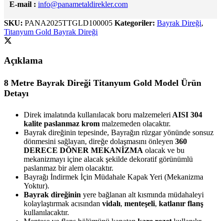
E-mail :
info@panametaldirekler.com
SKU:
PANA2025TTGLD100005
Kategoriler:
Bayrak Direği
,
Titanyum Gold Bayrak Direği
Açıklama
8 Metre Bayrak Direği Titanyum Gold Model Ürün
Detayı
Direk imalatında kullanılacak boru malzemeleri
AISI 304
kalite paslanmaz krom
malzemeden olacaktır.
Bayrak direğinin tepesinde, Bayrağın rüzgar yönünde sonsuz
dönmesini sağlayan, direğe dolaşmasını önleyen
360
DERECE DÖNER MEKANİZMA
olacak ve bu
mekanizmayı içine alacak şekilde dekoratif görünümlü
paslanmaz bir alem olacaktır.
Bayrağı İndirmek İçin Müdahale Kapak Yeri (Mekanizma
Yoktur).
Bayrak direğinin
yere bağlanan alt kısmında müdahaleyi
kolaylaştırmak acısından
vidalı
,
menteşeli
,
katlanır flanş
kullanılacaktır.