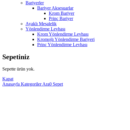
Bariyerler
Bariyer Aksesuarlar
Krom Bariyer
Prinç Bariyer
Ayaklı Meşalelik
Yönlendirme Levhası
Krom Yönlendirme Levhası
Kromojlı Yönlendirme Bariyeri
Prinç Yönlendirme Levhası
Sepetiniz
Sepette ürün yok.
Kapat
Anasayfa
Kategoriler
Ara
0
Sepet