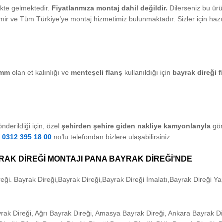
ikte gelmektedir.
Fiyatlarımıza montaj dahil değildir.
Dilerseniz bu ürü
İzmir ve Tüm Türkiye’ye montaj hizmetimiz bulunmaktadır. Sizler için haz
mm
olan et kalınlığı ve
menteşeli flanş
kullanıldığı için
bayrak direği f
derildiği için, özel
şehirden şehire giden nakliye kamyonlarıyla
gön
n
0312 395 18 00
no’lu telefondan bizlere ulaşabilirsiniz.
AYRAK DİREĞİ MONTAJI PANA BAYRAK DİREĞİ’NDE
eği. Bayrak Direği,Bayrak Direği,Bayrak Direği İmalatı,Bayrak Direği Y
ak Direği, Ağrı Bayrak Direği, Amasya Bayrak Direği, Ankara Bayrak Di