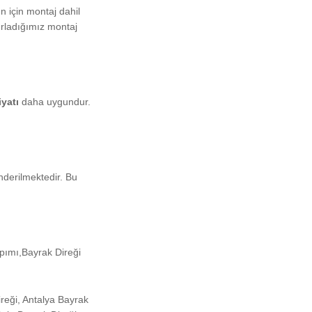
n için montaj dahil
ırladığımız montaj
iyatı
daha uygundur.
derilmektedir. Bu
apımı,Bayrak Direği
reği, Antalya Bayrak