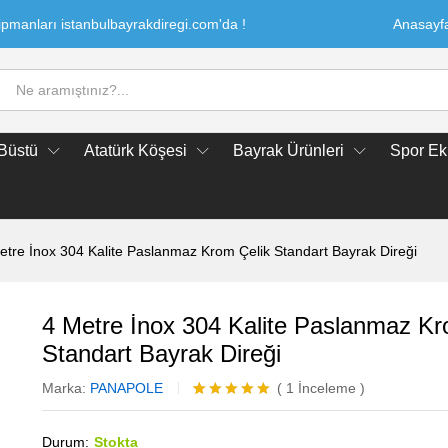
kipmanları istanbulbayrakdiregi.com'da !
Anasayf
 Büstü
Atatürk Köşesi
Bayrak Ürünleri
Spor Ek
etre İnox 304 Kalite Paslanmaz Krom Çelik Standart Bayrak Direği
4 Metre İnox 304 Kalite Paslanmaz Kr
Standart Bayrak Direği
Marka:
PANAPOLE
(
1
İnceleme
)
1
müşteri
puanına
Durum:
Stokta
dayanarak 5