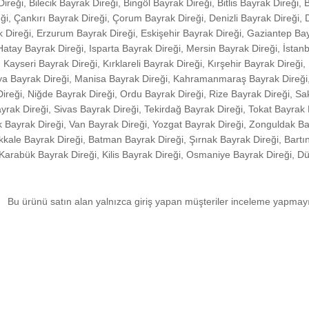
ireği, Bilecik Bayrak Direği, Bingöl Bayrak Direği, Bitlis Bayrak Direği, 
i, Çankırı Bayrak Direği, Çorum Bayrak Direği, Denizli Bayrak Direği, 
k Direği, Erzurum Bayrak Direği, Eskişehir Bayrak Direği, Gaziantep Ba
tay Bayrak Direği, Isparta Bayrak Direği, Mersin Bayrak Direği, İstanb
ayseri Bayrak Direği, Kırklareli Bayrak Direği, Kırşehir Bayrak Direği, 
tya Bayrak Direği, Manisa Bayrak Direği, Kahramanmaraş Bayrak Direği
ireği, Niğde Bayrak Direği, Ordu Bayrak Direği, Rize Bayrak Direği, S
yrak Direği, Sivas Bayrak Direği, Tekirdağ Bayrak Direği, Tokat Bayrak
ak Bayrak Direği, Van Bayrak Direği, Yozgat Bayrak Direği, Zonguldak Ba
kkale Bayrak Direği, Batman Bayrak Direği, Şırnak Bayrak Direği, Bartın
 Karabük Bayrak Direği, Kilis Bayrak Direği, Osmaniye Bayrak Direği, D
Bu ürünü satın alan yalnızca giriş yapan müşteriler inceleme yapmayı 