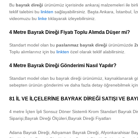
Bu
bayrak direği
ürünümüz içerisinde ankaraj malzemeleri ile birl
teklif talebini bu
linkten
sağlayabilirsiniz. Başta Ankara, İstanbul, 
videomuzu bu
linke
tıklayarak izleyebilirsiniz.
4 Metre Bayrak Direği Fiyatı Toplu Alımda Düşer mi?
Standart model olan bu
paslanmaz bayrak direği
ürünümüzde
2
Toplu alımlarınız için bu
linkten
özel olarak teklif alabilirsiniz.
4 Metre Bayrak Direği Gönderimi Nasıl Yapılır?
Standart model olan bu bayrak direği ürünümüz, kaynaklanarak gön
sebepten ürünün gönderimi ve daha fazla detay öğrenebilmek içi
81 İL VE İLÇELERİNE BAYRAK DİREĞİ SATIŞI VE B
4 metre İçten İpli Sonsuz Döner Sistemli Krom Standart Bayrak Dir
Siparişi,Bayrak Direği Ölçüleri,Bayrak Direği Fiyatları
Adana Bayrak Direği, Adıyaman Bayrak Direği, Afyonkarahisar Bayr