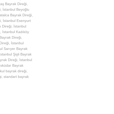
taş Bayrak Direği
,
i
,
İstanbul Beyoğlu
atalca Bayrak Direği
,
i
,
İstanbul Esenyurt
k Direği
,
İstanbul
i
,
İstanbul Kadıköy
 Bayrak Direği
,
Direği
,
İstanbul
ul Sarıyer Bayrak
İstanbul Şişli Bayrak
yrak Direği
,
İstanbul
Üsküdar Bayrak
kul bayrak direği
,
i
,
standart bayrak