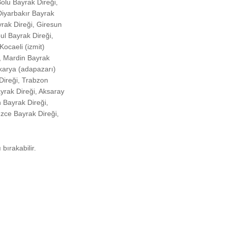
Bolu Bayrak Direği,
Diyarbakır Bayrak
yrak Direği, Giresun
ul Bayrak Direği,
Kocaeli (izmit)
, Mardin Bayrak
akarya (adapazarı)
 Direği, Trabzon
yrak Direği, Aksaray
 Bayrak Direği,
üzce Bayrak Direği,
bırakabilir.