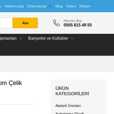
a
Hakkımızda
Dökümanlar
Blog
Galeri
İletişim
Hemen Ara
Ara
0505 815 49 55
ipmanları
Bariyerler ve Küllükler
om Çelik
ÜRÜN
KATEGORILERI
Atatürk Ürünleri
Aydınlatma Direği