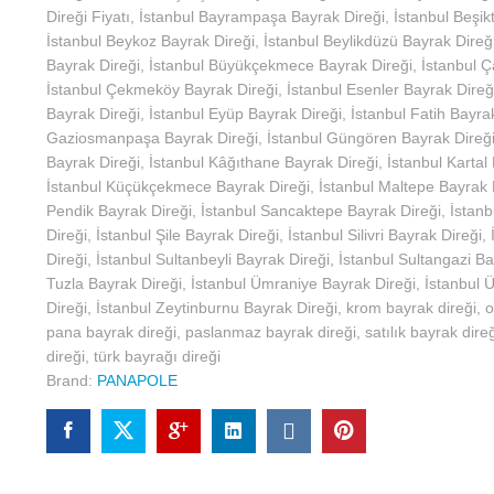
Direği Fiyatı
,
İstanbul Bayrampaşa Bayrak Direği
,
İstanbul Beşik
İstanbul Beykoz Bayrak Direği
,
İstanbul Beylikdüzü Bayrak Direğ
Bayrak Direği
,
İstanbul Büyükçekmece Bayrak Direği
,
İstanbul Ç
İstanbul Çekmeköy Bayrak Direği
,
İstanbul Esenler Bayrak Direğ
Bayrak Direği
,
İstanbul Eyüp Bayrak Direği
,
İstanbul Fatih Bayra
Gaziosmanpaşa Bayrak Direği
,
İstanbul Güngören Bayrak Direğ
Bayrak Direği
,
İstanbul Kâğıthane Bayrak Direği
,
İstanbul Kartal
İstanbul Küçükçekmece Bayrak Direği
,
İstanbul Maltepe Bayrak 
Pendik Bayrak Direği
,
İstanbul Sancaktepe Bayrak Direği
,
İstanb
Direği
,
İstanbul Şile Bayrak Direği
,
İstanbul Silivri Bayrak Direği
,
Direği
,
İstanbul Sultanbeyli Bayrak Direği
,
İstanbul Sultangazi Ba
Tuzla Bayrak Direği
,
İstanbul Ümraniye Bayrak Direği
,
İstanbul 
Direği
,
İstanbul Zeytinburnu Bayrak Direği
,
krom bayrak direği
,
o
pana bayrak direği
,
paslanmaz bayrak direği
,
satılık bayrak direğ
direği
,
türk bayrağı direği
Brand:
PANAPOLE