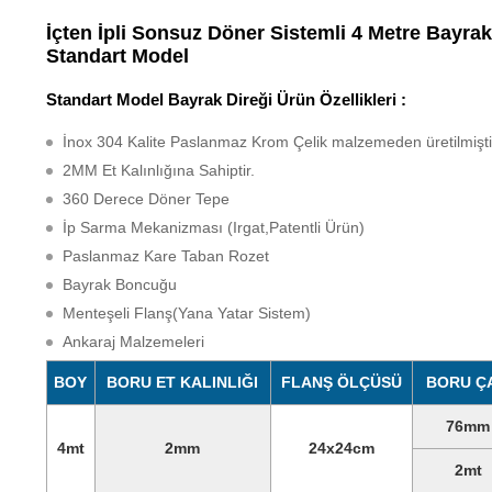
üzerinden
5.00
puan
İçten İpli Sonsuz Döner Sistemli 4 Metre Bayrak
aldı
Standart Model
Standart Model Bayrak Direği Ürün Özellikleri :
İnox 304 Kalite Paslanmaz Krom Çelik malzemeden üretilmişti
2MM Et Kalınlığına Sahiptir.
360 Derece Döner Tepe
İp Sarma Mekanizması (Irgat,Patentli Ürün)
Paslanmaz Kare Taban Rozet
Bayrak Boncuğu
Menteşeli Flanş(Yana Yatar Sistem)
Ankaraj Malzemeleri
BOY
BORU ET KALINLIĞI
FLANŞ ÖLÇÜSÜ
BORU Ç
76mm
4mt
2mm
24x24cm
2mt