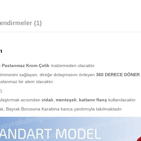
endirmeler (1)
ı
e Paslanmaz Krom Çelik
malzemeden olacaktır.
dönmesini sağlayan, direğe dolaşmasını önleyen
360 DERECE DÖNER
slanmaz bir alem olacaktır.
).
ylaştırmak acısından
vidalı
,
menteşeli
,
katlanır flanş
kullanılacaktır.
rak, Bayrak Borusuna Karabina kanca yardımıyla takılmaktadır.