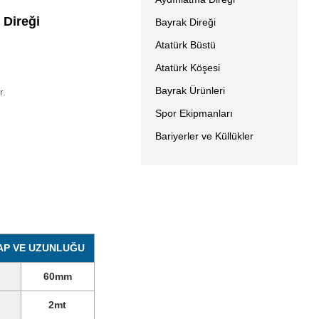
 Direği
Bayrak Direği
Atatürk Büstü
Atatürk Köşesi
Bayrak Ürünleri
r.
Spor Ekipmanları
Bariyerler ve Küllükler
AP VE UZUNLUĞU
60mm
2mt