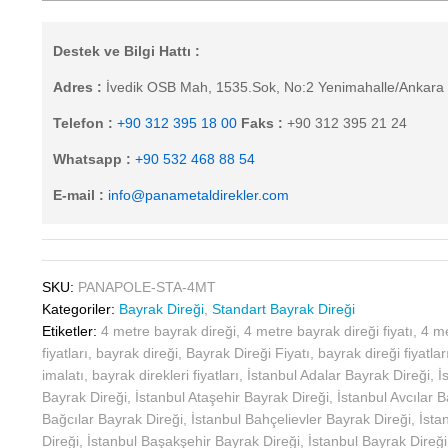
Destek ve Bilgi Hattı :
Adres :
İvedik OSB Mah, 1535.Sok, No:2 Yenimahalle/Ankara
Telefon :
+90 312 395 18 00
Faks :
+90 312 395 21 24
Whatsapp :
+90 532 468 88 54
E-mail :
info@panametaldirekler.com
SKU:
PANAPOLE-STA-4MT
Kategoriler:
Bayrak Direği
,
Standart Bayrak Direği
Etiketler:
4 metre bayrak direği
,
4 metre bayrak direği fiyatı
,
4 me
fiyatları
,
bayrak direği
,
Bayrak Direği Fiyatı
,
bayrak direği fiyatlar
imalatı
,
bayrak direkleri fiyatları
,
İstanbul Adalar Bayrak Direği
,
İ
Bayrak Direği
,
İstanbul Ataşehir Bayrak Direği
,
İstanbul Avcılar B
Bağcılar Bayrak Direği
,
İstanbul Bahçelievler Bayrak Direği
,
İsta
Direği
,
İstanbul Başakşehir Bayrak Direği
,
İstanbul Bayrak Direği