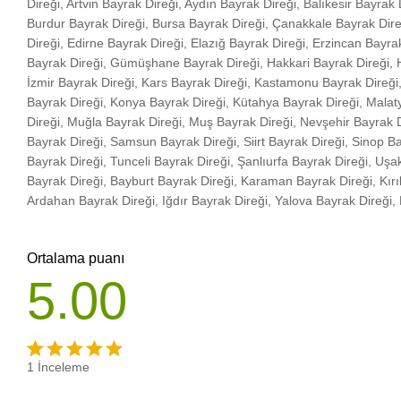
Direği, Artvin Bayrak Direği, Aydın Bayrak Direği, Balıkesir Bayrak D
Burdur Bayrak Direği, Bursa Bayrak Direği, Çanakkale Bayrak Direğ
Direği, Edirne Bayrak Direği, Elazığ Bayrak Direği, Erzincan Bayra
Bayrak Direği, Gümüşhane Bayrak Direği, Hakkari Bayrak Direği, Ha
İzmir Bayrak Direği, Kars Bayrak Direği, Kastamonu Bayrak Direği, K
Bayrak Direği, Konya Bayrak Direği, Kütahya Bayrak Direği, Mala
Direği, Muğla Bayrak Direği, Muş Bayrak Direği, Nevşehir Bayrak D
Bayrak Direği, Samsun Bayrak Direği, Siirt Bayrak Direği, Sinop Ba
Bayrak Direği, Tunceli Bayrak Direği, Şanlıurfa Bayrak Direği, Uş
Bayrak Direği, Bayburt Bayrak Direği, Karaman Bayrak Direği, Kırı
Ardahan Bayrak Direği, Iğdır Bayrak Direği, Yalova Bayrak Direği,
Ortalama puanı
5.00
1
İnceleme
1
müşteri