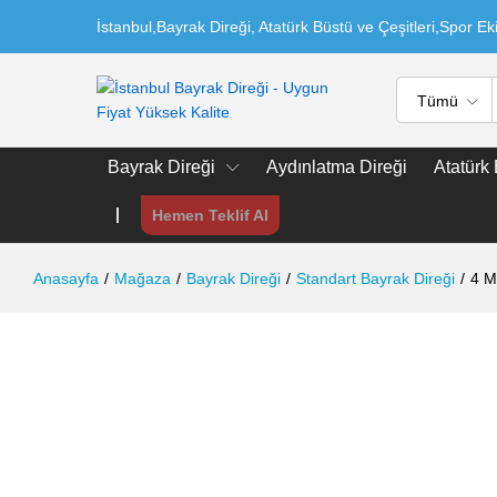
İstanbul,Bayrak Direği, Atatürk Büstü ve Çeşitleri,Spor E
Tümü
Bayrak Direği
Aydınlatma Direği
Atatürk
Hemen Teklif Al
Anasayfa
/
Mağaza
/
Bayrak Direği
/
Standart Bayrak Direği
/
4 M