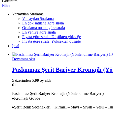
Görünüm
Filtre
Varsayılan Sıralama
Varsayılan Sıralama
En çok satılana göre sırala
Ortalama puana göre sırala
En yeniye göre sırala
Fiyata göre sırala: Düşükten yükseğe
Fiyata göre sırala: Yüksekten düşüğe
İptal
Devamını oku
Paslanmaz Şerit Bariyer Kromajlı (Yö
5 üzerinden
5.00
oy aldı
01
Paslanmaz Şerit Bariyer Kromajlı (Yönlendirme Bariyeri)
▸Kromajlı Gövde
▸Şerit Renk Seçenekleri : Kırmızı – Mavi – Siyah – Yeşil – Tu