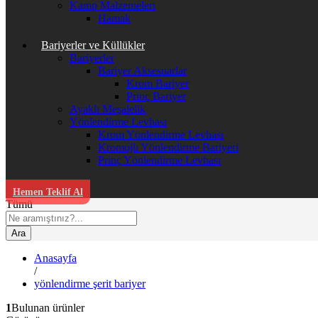
Kamp Malzemeleri
Hamak
Bariyerler ve Küllükler
Bariyerler
Bariyer Aksesuarlar
Krom Bariyer
Prinç Bariyer
Ayaklı Meşalelik
Yönlendirme Levhası
Krom Yönlendirme Levhası
Kromojlı Yönlendirme Bariyeri
Prinç Yönlendirme Levhası
Hemen Teklif Al
Tümü
Ara
Anasayfa
/
yönlendirme şerit bariyer
1
Bulunan ürünler