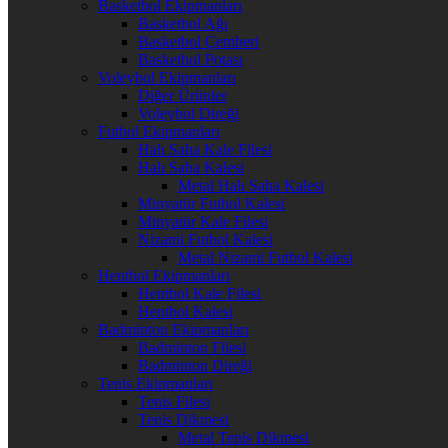
Basketbol Ekipmanları
Basketbol Ağı
Basketbol Çemberi
Basketbol Potası
Voleybol Ekipmanları
Diğer Ürünler
Voleybol Direği
Futbol Ekipmanları
Halı Saha Kale Filesi
Halı Saha Kalesi
Metal Halı Saha Kalesi
Minyatür Futbol Kalesi
Minyatür Kale Filesi
Nizami Futbol Kalesi
Metal Nizami Futbol Kalesi
Hentbol Ekipmanları
Hentbol Kale Filesi
Hentbol Kalesi
Badminton Ekipmanları
Badminton Filesi
Badminton Direği
Tenis Ekipmanları
Tenis Filesi
Tenis Dikmesi
Metal Tenis Dikmesi