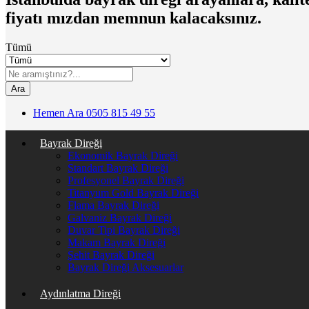
fiyatı mızdan memnun kalacaksınız.
Tümü
Ara
Hemen Ara
0505 815 49 55
Bayrak Direği
Ekonomik Bayrak Direği
Standart Bayrak Direği
Profesyonel Bayrak Direği
Titanyum Gold Bayrak Direği
Flama Bayrak Direği
Galvaniz Bayrak Direği
Duvar Tipi Bayrak Direği
Makam Bayrak Direği
Şehit Bayrak Direği
Bayrak Direği Aksesuarlar
Aydınlatma Direği