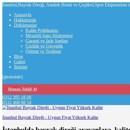
İstanbul,Bayrak Direği, Atatürk Büstü ve Çeşitleri,Spor Ekipmanları 
Anasayfa
Hakkımızda
Dökümanlar
Kalite Politikamız
Mesafeli Satış Sözleşmesi
Garanti ve İade Şartları
Gizlilik ve Güvenlik
Ödeme ve Teslimat
Blog
Galeri
İletişim
[gtranslate]
Hemen Teklif Al
0312 395 18 00
0532 468 88 54
İstanbul Bayrak Direği - Uygun Fiyat Yüksek Kalite
İstanbulda bayrak direği arayanlara, kalit