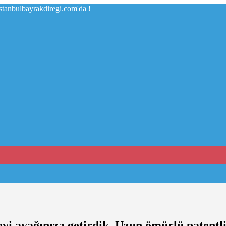
istanbulbayrakdiregi.com'da !
eyi ayağınıza getirdik. Uzun ömürlü patentli