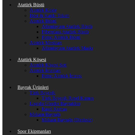
Atatürk Büstü
Atatürk Kaide
Büst & Kaide Takım
Atatürk Büstü
Alüminyum Atatürk Büstü
Fiberglass Atatürk Büstü
Pirinç Atatürk Büstü
Atatürk Maskları
Alüminyum Atatürk Maskı
Atatürk Köşesi
Atatürk Köşesi Seti
Atatürk İmzaları
Pirinç Atatürk İmzası
Bayrak Ürünleri
Türk Bayrağı
Türk Bayrağı Raşel Kumaş
Logolu Gönder Bayrakları
Raşel Kumaş
Makam Bayrağı
Makam Bayrağı (Direksiz)
Spor Ekipmanları