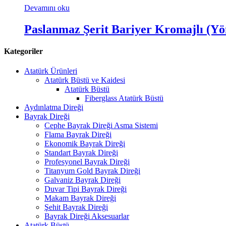
Devamını oku
Paslanmaz Şerit Bariyer Kromajlı (Yö
Kategoriler
Atatürk Ürünleri
Atatürk Büstü ve Kaidesi
Atatürk Büstü
Fiberglass Atatürk Büstü
Aydınlatma Direği
Bayrak Direği
Cephe Bayrak Direği Asma Sistemi
Flama Bayrak Direği
Ekonomik Bayrak Direği
Standart Bayrak Direği
Profesyonel Bayrak Direği
Titanyum Gold Bayrak Direği
Galvaniz Bayrak Direği
Duvar Tipi Bayrak Direği
Makam Bayrak Direği
Şehit Bayrak Direği
Bayrak Direği Aksesuarlar
Atatürk Büstü