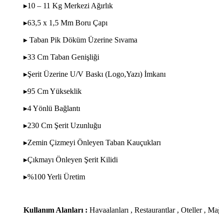
▸10 – 11 Kg Merkezi Ağırlık
▸63,5 x 1,5 Mm Boru Çapı
▸ Taban Pik Döküm Üzerine Sıvama
▸33 Cm Taban Genişliği
▸Şerit Üzerine U/V Baskı (Logo,Yazı) İmkanı
▸95 Cm Yükseklik
▸4 Yönlü Bağlantı
▸230 Cm Şerit Uzunluğu
▸Zemin Çizmeyi Önleyen Taban Kauçukları
▸Çıkmayı Önleyen Şerit Kilidi
▸%100 Yerli Üretim
Kullanım Alanları :
Havaalanları , Restaurantlar , Oteller ,