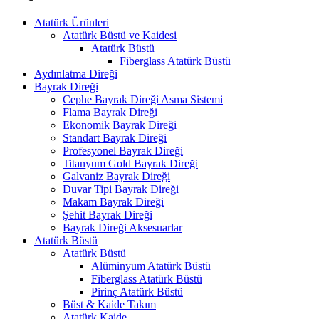
Atatürk Ürünleri
Atatürk Büstü ve Kaidesi
Atatürk Büstü
Fiberglass Atatürk Büstü
Aydınlatma Direği
Bayrak Direği
Cephe Bayrak Direği Asma Sistemi
Flama Bayrak Direği
Ekonomik Bayrak Direği
Standart Bayrak Direği
Profesyonel Bayrak Direği
Titanyum Gold Bayrak Direği
Galvaniz Bayrak Direği
Duvar Tipi Bayrak Direği
Makam Bayrak Direği
Şehit Bayrak Direği
Bayrak Direği Aksesuarlar
Atatürk Büstü
Atatürk Büstü
Alüminyum Atatürk Büstü
Fiberglass Atatürk Büstü
Pirinç Atatürk Büstü
Büst & Kaide Takım
Atatürk Kaide