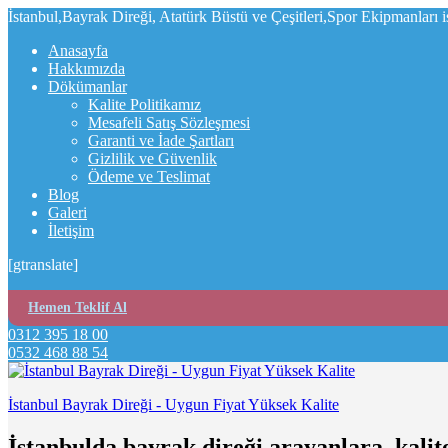
İstanbul,Bayrak Direği, Atatürk Büstü ve Çeşitleri,Spor Ekipmanları 
Anasayfa
Hakkımızda
Dökümanlar
Kalite Politikamız
Mesafeli Satış Sözleşmesi
Garanti ve İade Şartları
Gizlilik ve Güvenlik
Ödeme ve Teslimat
Blog
Galeri
İletişim
[gtranslate]
Hemen Teklif Al
0312 395 18 00
0532 468 88 54
İstanbul Bayrak Direği - Uygun Fiyat Yüksek Kalite
İstanbulda bayrak direği arayanlara, kalit