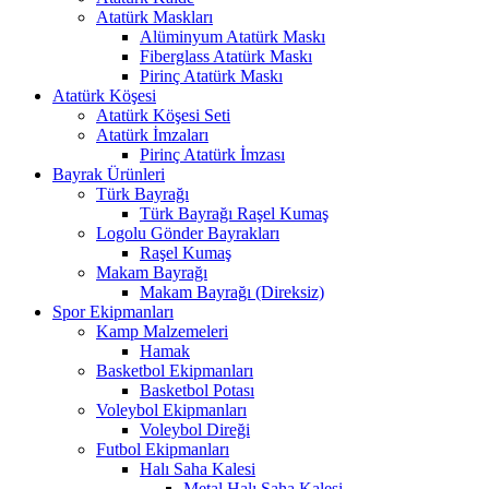
Atatürk Maskları
Alüminyum Atatürk Maskı
Fiberglass Atatürk Maskı
Pirinç Atatürk Maskı
Atatürk Köşesi
Atatürk Köşesi Seti
Atatürk İmzaları
Pirinç Atatürk İmzası
Bayrak Ürünleri
Türk Bayrağı
Türk Bayrağı Raşel Kumaş
Logolu Gönder Bayrakları
Raşel Kumaş
Makam Bayrağı
Makam Bayrağı (Direksiz)
Spor Ekipmanları
Kamp Malzemeleri
Hamak
Basketbol Ekipmanları
Basketbol Potası
Voleybol Ekipmanları
Voleybol Direği
Futbol Ekipmanları
Halı Saha Kalesi
Metal Halı Saha Kalesi