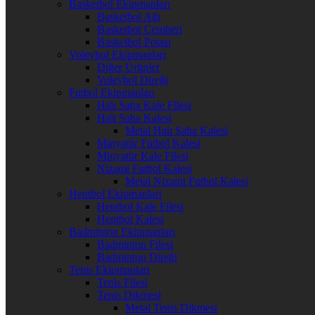
Basketbol Ekipmanları
Basketbol Ağı
Basketbol Çemberi
Basketbol Potası
Voleybol Ekipmanları
Diğer Ürünler
Voleybol Direği
Futbol Ekipmanları
Halı Saha Kale Filesi
Halı Saha Kalesi
Metal Halı Saha Kalesi
Minyatür Futbol Kalesi
Minyatür Kale Filesi
Nizami Futbol Kalesi
Metal Nizami Futbol Kalesi
Hentbol Ekipmanları
Hentbol Kale Filesi
Hentbol Kalesi
Badminton Ekipmanları
Badminton Filesi
Badminton Direği
Tenis Ekipmanları
Tenis Filesi
Tenis Dikmesi
Metal Tenis Dikmesi