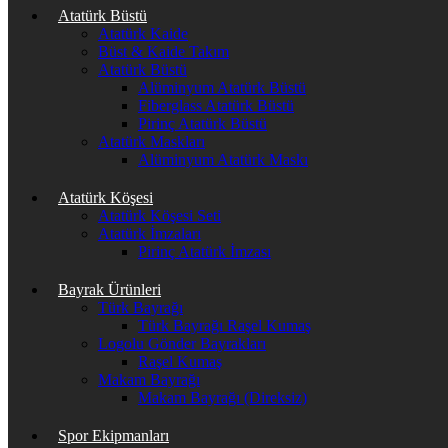
Atatürk Büstü
Atatürk Kaide
Büst & Kaide Takım
Atatürk Büstü
Alüminyum Atatürk Büstü
Fiberglass Atatürk Büstü
Pirinç Atatürk Büstü
Atatürk Maskları
Alüminyum Atatürk Maskı
Atatürk Köşesi
Atatürk Köşesi Seti
Atatürk İmzaları
Pirinç Atatürk İmzası
Bayrak Ürünleri
Türk Bayrağı
Türk Bayrağı Raşel Kumaş
Logolu Gönder Bayrakları
Raşel Kumaş
Makam Bayrağı
Makam Bayrağı (Direksiz)
Spor Ekipmanları