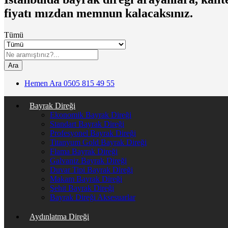
fiyatı mızdan memnun kalacaksınız.
Tümü
Ara
Hemen Ara
0505 815 49 55
Bayrak Direği
Ekonomik Bayrak Direği
Standart Bayrak Direği
Profesyonel Bayrak Direği
Titanyum Gold Bayrak Direği
Flama Bayrak Direği
Galvaniz Bayrak Direği
Duvar Tipi Bayrak Direği
Makam Bayrak Direği
Şehit Bayrak Direği
Bayrak Direği Aksesuarlar
Aydınlatma Direği