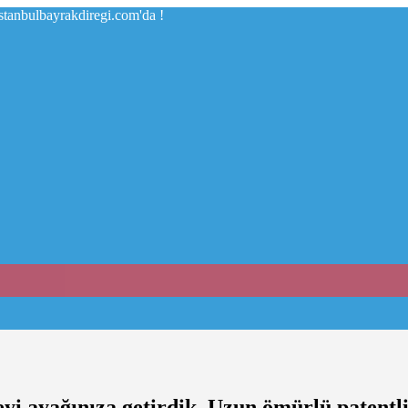
istanbulbayrakdiregi.com'da !
eyi ayağınıza getirdik. Uzun ömürlü patentli