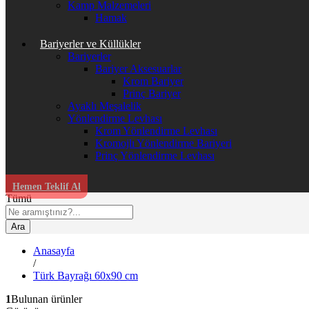
Kamp Malzemeleri
Hamak
Bariyerler ve Küllükler
Bariyerler
Bariyer Aksesuarlar
Krom Bariyer
Prinç Bariyer
Ayaklı Meşalelik
Yönlendirme Levhası
Krom Yönlendirme Levhası
Kromojlı Yönlendirme Bariyeri
Prinç Yönlendirme Levhası
Hemen Teklif Al
Tümü
Ara
Anasayfa
/
Türk Bayrağı 60x90 cm
1
Bulunan ürünler