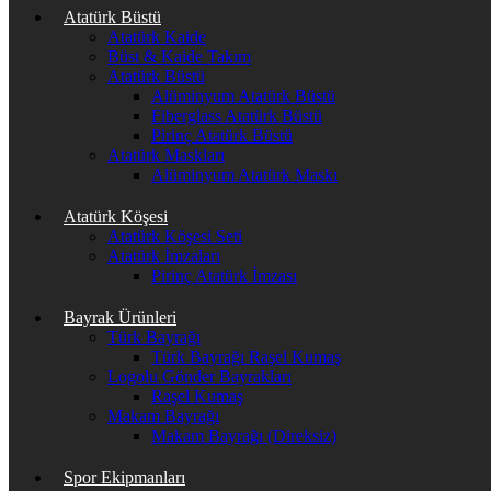
Atatürk Büstü
Atatürk Kaide
Büst & Kaide Takım
Atatürk Büstü
Alüminyum Atatürk Büstü
Fiberglass Atatürk Büstü
Pirinç Atatürk Büstü
Atatürk Maskları
Alüminyum Atatürk Maskı
Atatürk Köşesi
Atatürk Köşesi Seti
Atatürk İmzaları
Pirinç Atatürk İmzası
Bayrak Ürünleri
Türk Bayrağı
Türk Bayrağı Raşel Kumaş
Logolu Gönder Bayrakları
Raşel Kumaş
Makam Bayrağı
Makam Bayrağı (Direksiz)
Spor Ekipmanları