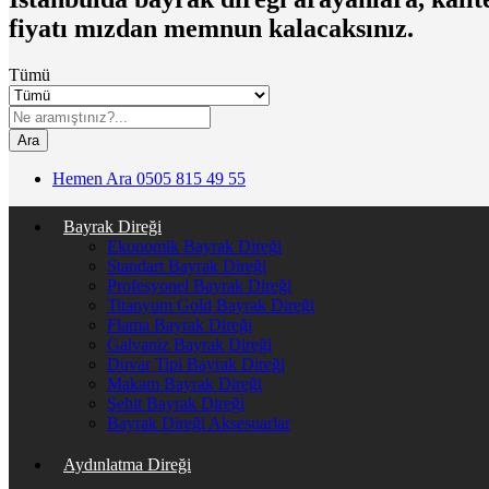
fiyatı mızdan memnun kalacaksınız.
Tümü
Ara
Hemen Ara
0505 815 49 55
Bayrak Direği
Ekonomik Bayrak Direği
Standart Bayrak Direği
Profesyonel Bayrak Direği
Titanyum Gold Bayrak Direği
Flama Bayrak Direği
Galvaniz Bayrak Direği
Duvar Tipi Bayrak Direği
Makam Bayrak Direği
Şehit Bayrak Direği
Bayrak Direği Aksesuarlar
Aydınlatma Direği