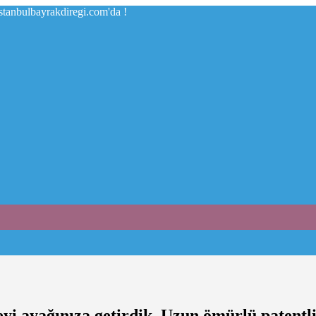
istanbulbayrakdiregi.com'da !
eyi ayağınıza getirdik. Uzun ömürlü patentli