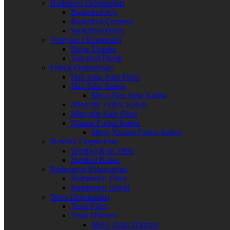
Basketbol Ekipmanları
Basketbol Ağı
Basketbol Çemberi
Basketbol Potası
Voleybol Ekipmanları
Diğer Ürünler
Voleybol Direği
Futbol Ekipmanları
Halı Saha Kale Filesi
Halı Saha Kalesi
Metal Halı Saha Kalesi
Minyatür Futbol Kalesi
Minyatür Kale Filesi
Nizami Futbol Kalesi
Metal Nizami Futbol Kalesi
Hentbol Ekipmanları
Hentbol Kale Filesi
Hentbol Kalesi
Badminton Ekipmanları
Badminton Filesi
Badminton Direği
Tenis Ekipmanları
Tenis Filesi
Tenis Dikmesi
Metal Tenis Dikmesi