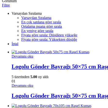
Görünüm
Filtre
Varsayılan Sıralama
Varsayılan Sıralama
En çok satılana göre sırala
Ortalama puana göre sırala
En yeniye göre sırala
Fiyata göre sırala: Düşükten yükseğe
Fiyata göre sırala: Yüksekten düşüğe
İptal
Devamını oku
Logolu Gönder Bayrağı 50×75 cm Raş
5 üzerinden
5.00
oy aldı
01
Devamını oku
Logolu Gönder Bayrağı 50×75 cm Raş