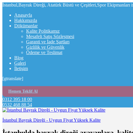
İstanbul,Bayrak Direği, Atatürk Büstü ve Çeşitleri,Spor Ekipmanları 
Anasayfa
Hakkımızda
Dökümanlar
Kalite Politikamız
Mesafeli Satış Sözleşmesi
Garanti ve İade Şartları
Gizlilik ve Güvenlik
Ödeme ve Teslimat
Blog
Galeri
İletişim
[gtranslate]
Hemen Teklif Al
0312 395 18 00
0532 468 88 54
İstanbul Bayrak Direği - Uygun Fiyat Yüksek Kalite
İstanbulda bayrak direği arayanlara, kalit