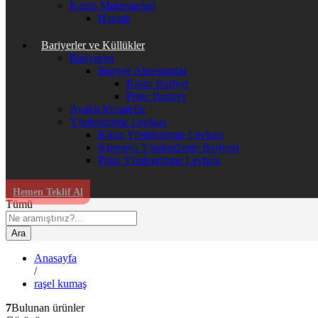
Kamp Malzemeleri
Hamak
Bariyerler ve Küllükler
Bariyerler
Bariyer Aksesuarlar
Krom Bariyer
Prinç Bariyer
Ayaklı Meşalelik
Yönlendirme Levhası
Krom Yönlendirme Levhası
Kromojlı Yönlendirme Bariyeri
Prinç Yönlendirme Levhası
Hemen Teklif Al
Tümü
Ara
Anasayfa
/
raşel kumaş
7
Bulunan ürünler