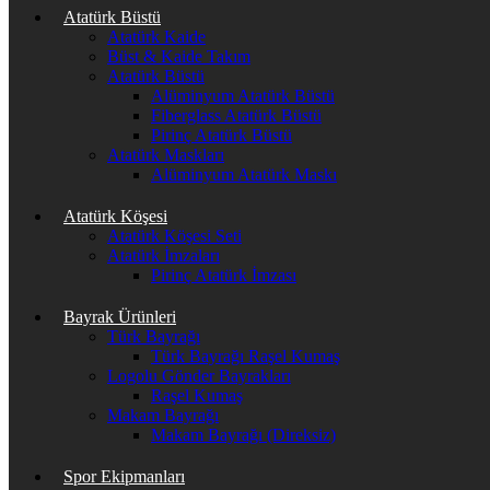
Atatürk Büstü
Atatürk Kaide
Büst & Kaide Takım
Atatürk Büstü
Alüminyum Atatürk Büstü
Fiberglass Atatürk Büstü
Pirinç Atatürk Büstü
Atatürk Maskları
Alüminyum Atatürk Maskı
Atatürk Köşesi
Atatürk Köşesi Seti
Atatürk İmzaları
Pirinç Atatürk İmzası
Bayrak Ürünleri
Türk Bayrağı
Türk Bayrağı Raşel Kumaş
Logolu Gönder Bayrakları
Raşel Kumaş
Makam Bayrağı
Makam Bayrağı (Direksiz)
Spor Ekipmanları