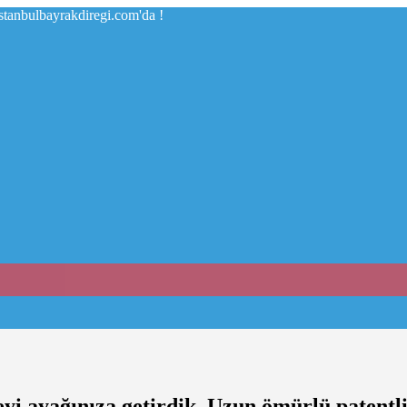
istanbulbayrakdiregi.com'da !
eyi ayağınıza getirdik. Uzun ömürlü patentli