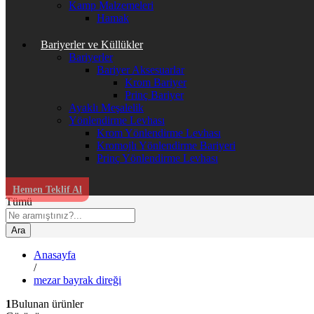
Kamp Malzemeleri
Hamak
Bariyerler ve Küllükler
Bariyerler
Bariyer Aksesuarlar
Krom Bariyer
Prinç Bariyer
Ayaklı Meşalelik
Yönlendirme Levhası
Krom Yönlendirme Levhası
Kromojlı Yönlendirme Bariyeri
Prinç Yönlendirme Levhası
Hemen Teklif Al
Tümü
Ara
Anasayfa
/
mezar bayrak direği
1
Bulunan ürünler