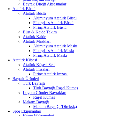
Bayrak Direği Aksesuarlar
Atatürk Büstü
Atatürk Büstü
Alüminyum Atatürk Büstü
Fiberglass Atatürk Büstü
Pirinç Atatürk Büstü
Büst & Kaide Takım
Atatürk Kaide
Atatürk Maskları
Alüminyum Atatürk Maskı
Fiberglass Atatürk Maskı
Pirinç Atatürk Maskı
Atatürk Köşesi
Atatürk Köşesi Seti
Atatürk İmzaları
Pirinç Atatürk İmzası
Bayrak Ürünleri
Türk Bayrağı
Türk Bayrağı Raşel Kumaş
Logolu Gönder Bayrakları
Raşel Kumaş
Makam Bayrağı
Makam Bayrağı (Direksiz)
Spor Ekipmanları
Kamp Malzemeleri