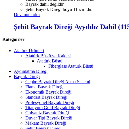
Bayrak dahil değildir.
Şehit Bayrak Direği boyu 115cm’dir.
Devamını oku
Şehit Bayrak Direği Ayyıldız Dahil (1
Kategoriler
Atatürk Ürünleri
Atatürk Büstü ve Kaidesi
Atatürk Büstü
Fiberglass Atatürk Büstü
Aydınlatma Direği
Bayrak Direği
Cephe Bayrak Direği Asma Sistemi
Flama Bayrak Direği
Ekonomik Bayrak Direği
Standart Bayrak Direği
Profesyonel Bayrak Direği
Titanyum Gold Bayrak Direği
Galvaniz Bayrak Direği
Duvar Tipi Bayrak Direği
Makam Bayrak Direği
Şehit Bayrak Direği