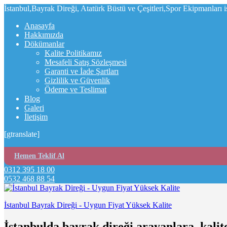
İstanbul,Bayrak Direği, Atatürk Büstü ve Çeşitleri,Spor Ekipmanları 
Anasayfa
Hakkımızda
Dökümanlar
Kalite Politikamız
Mesafeli Satış Sözleşmesi
Garanti ve İade Şartları
Gizlilik ve Güvenlik
Ödeme ve Teslimat
Blog
Galeri
İletişim
[gtranslate]
Hemen Teklif Al
0312 395 18 00
0532 468 88 54
İstanbul Bayrak Direği - Uygun Fiyat Yüksek Kalite
İstanbulda bayrak direği arayanlara, kalit