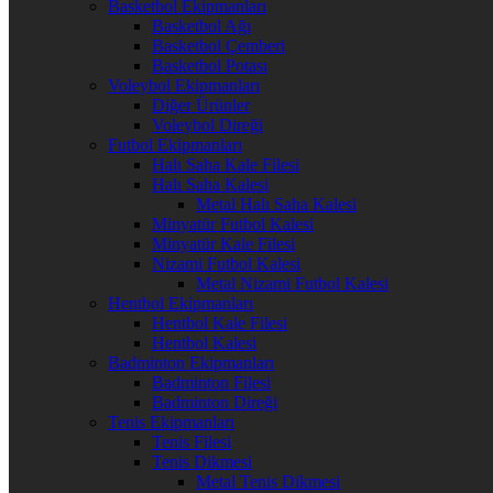
Basketbol Ekipmanları
Basketbol Ağı
Basketbol Çemberi
Basketbol Potası
Voleybol Ekipmanları
Diğer Ürünler
Voleybol Direği
Futbol Ekipmanları
Halı Saha Kale Filesi
Halı Saha Kalesi
Metal Halı Saha Kalesi
Minyatür Futbol Kalesi
Minyatür Kale Filesi
Nizami Futbol Kalesi
Metal Nizami Futbol Kalesi
Hentbol Ekipmanları
Hentbol Kale Filesi
Hentbol Kalesi
Badminton Ekipmanları
Badminton Filesi
Badminton Direği
Tenis Ekipmanları
Tenis Filesi
Tenis Dikmesi
Metal Tenis Dikmesi