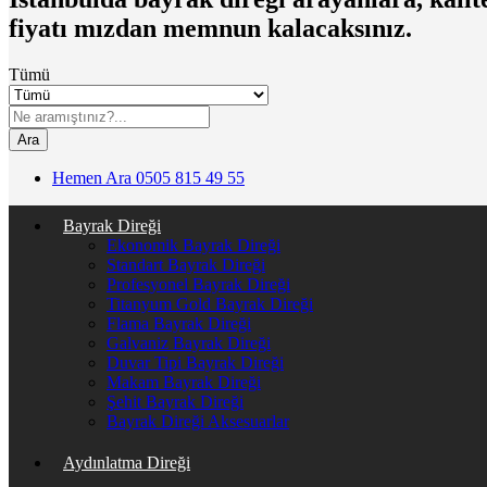
fiyatı mızdan memnun kalacaksınız.
Tümü
Ara
Hemen Ara
0505 815 49 55
Bayrak Direği
Ekonomik Bayrak Direği
Standart Bayrak Direği
Profesyonel Bayrak Direği
Titanyum Gold Bayrak Direği
Flama Bayrak Direği
Galvaniz Bayrak Direği
Duvar Tipi Bayrak Direği
Makam Bayrak Direği
Şehit Bayrak Direği
Bayrak Direği Aksesuarlar
Aydınlatma Direği