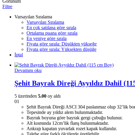
Görünüm
Filtre
Varsayılan Sıralama
Varsayılan Sıralama
En çok satılana göre sırala
Ortalama puana göre sırala
En yeniye göre sırala
Fiyata göre sırala: Düşükten yükseğe
Fiyata göre sırala: Yüksekten düşüğe
İptal
Devamını oku
Şehit Bayrak Direği Ayyıldız Dahil (1
5 üzerinden
5.00
oy aldı
01
Şehit Bayrak Direği ASCI 304 paslanmaz olup 32’lik bor
Tepesinde ay yıldız alem bulunmaktadır.
Bayrak boyuna göre bayrak gergi çubuğu bulunur.
Alt kısmında 12cm’lik flanş bulunmaktadır.
Ankrajı kapatan yuvarlak rozet kapak kullanılır.
Talebe göre farklı ölçülerde üretilebilir.