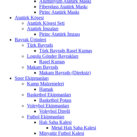
Alüminyum Atatürk Maskı
Fiberglass Atatürk Maskı
Pirinç Atatürk Maskı
Atatürk Köşesi
Atatürk Köşesi Seti
Atatürk İmzaları
Pirinç Atatürk İmzası
Bayrak Ürünleri
Türk Bayrağı
Türk Bayrağı Raşel Kumaş
Logolu Gönder Bayrakları
Raşel Kumaş
Makam Bayrağı
Makam Bayrağı (Direksiz)
Spor Ekipmanları
Kamp Malzemeleri
Hamak
Basketbol Ekipmanları
Basketbol Potası
Voleybol Ekipmanları
Voleybol Direği
Futbol Ekipmanları
Halı Saha Kalesi
Metal Halı Saha Kalesi
Minyatür Futbol Kalesi