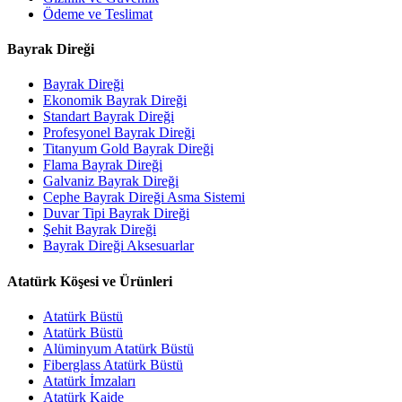
Ödeme ve Teslimat
Bayrak Direği
Bayrak Direği
Ekonomik Bayrak Direği
Standart Bayrak Direği
Profesyonel Bayrak Direği
Titanyum Gold Bayrak Direği
Flama Bayrak Direği
Galvaniz Bayrak Direği
Cephe Bayrak Direği Asma Sistemi
Duvar Tipi Bayrak Direği
Şehit Bayrak Direği
Bayrak Direği Aksesuarlar
Atatürk Köşesi ve Ürünleri
Atatürk Büstü
Atatürk Büstü
Alüminyum Atatürk Büstü
Fiberglass Atatürk Büstü
Atatürk İmzaları
Atatürk Kaide