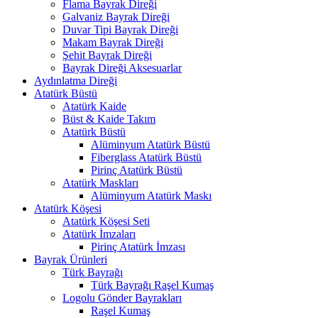
Flama Bayrak Direği
Galvaniz Bayrak Direği
Duvar Tipi Bayrak Direği
Makam Bayrak Direği
Şehit Bayrak Direği
Bayrak Direği Aksesuarlar
Aydınlatma Direği
Atatürk Büstü
Atatürk Kaide
Büst & Kaide Takım
Atatürk Büstü
Alüminyum Atatürk Büstü
Fiberglass Atatürk Büstü
Pirinç Atatürk Büstü
Atatürk Maskları
Alüminyum Atatürk Maskı
Atatürk Köşesi
Atatürk Köşesi Seti
Atatürk İmzaları
Pirinç Atatürk İmzası
Bayrak Ürünleri
Türk Bayrağı
Türk Bayrağı Raşel Kumaş
Logolu Gönder Bayrakları
Raşel Kumaş