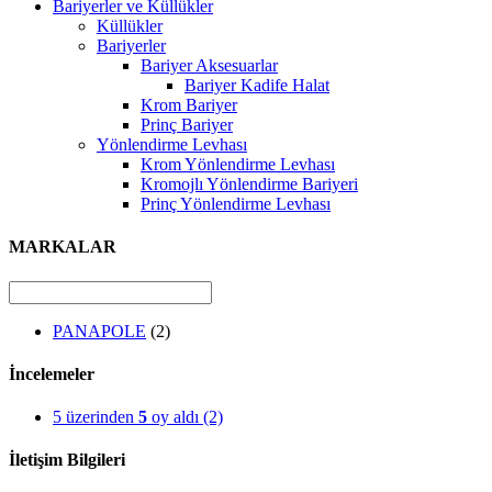
Bariyerler ve Küllükler
Küllükler
Bariyerler
Bariyer Aksesuarlar
Bariyer Kadife Halat
Krom Bariyer
Prinç Bariyer
Yönlendirme Levhası
Krom Yönlendirme Levhası
Kromojlı Yönlendirme Bariyeri
Prinç Yönlendirme Levhası
MARKALAR
PANAPOLE
(2)
İncelemeler
5 üzerinden
5
oy aldı
(2)
İletişim Bilgileri