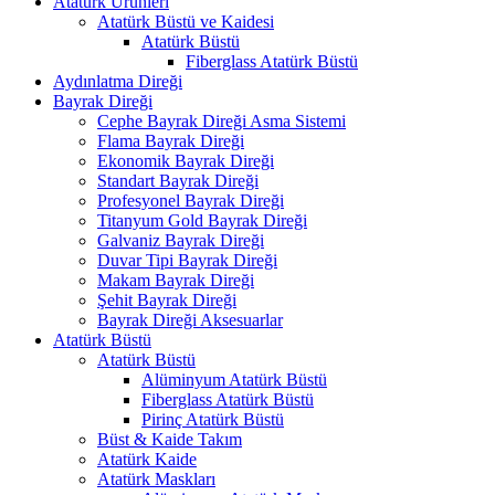
Atatürk Ürünleri
Atatürk Büstü ve Kaidesi
Atatürk Büstü
Fiberglass Atatürk Büstü
Aydınlatma Direği
Bayrak Direği
Cephe Bayrak Direği Asma Sistemi
Flama Bayrak Direği
Ekonomik Bayrak Direği
Standart Bayrak Direği
Profesyonel Bayrak Direği
Titanyum Gold Bayrak Direği
Galvaniz Bayrak Direği
Duvar Tipi Bayrak Direği
Makam Bayrak Direği
Şehit Bayrak Direği
Bayrak Direği Aksesuarlar
Atatürk Büstü
Atatürk Büstü
Alüminyum Atatürk Büstü
Fiberglass Atatürk Büstü
Pirinç Atatürk Büstü
Büst & Kaide Takım
Atatürk Kaide
Atatürk Maskları