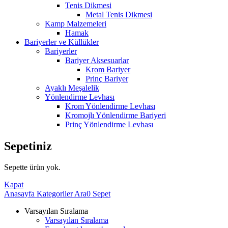
Tenis Dikmesi
Metal Tenis Dikmesi
Kamp Malzemeleri
Hamak
Bariyerler ve Küllükler
Bariyerler
Bariyer Aksesuarlar
Krom Bariyer
Prinç Bariyer
Ayaklı Meşalelik
Yönlendirme Levhası
Krom Yönlendirme Levhası
Kromojlı Yönlendirme Bariyeri
Prinç Yönlendirme Levhası
Sepetiniz
Sepette ürün yok.
Kapat
Anasayfa
Kategoriler
Ara
0
Sepet
Varsayılan Sıralama
Varsayılan Sıralama