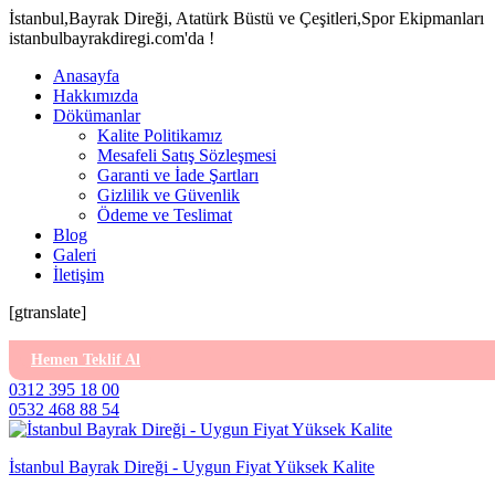
İstanbul,Bayrak Direği, Atatürk Büstü ve Çeşitleri,Spor Ekipmanları
istanbulbayrakdiregi.com'da !
Anasayfa
Hakkımızda
Dökümanlar
Kalite Politikamız
Mesafeli Satış Sözleşmesi
Garanti ve İade Şartları
Gizlilik ve Güvenlik
Ödeme ve Teslimat
Blog
Galeri
İletişim
[gtranslate]
Hemen Teklif Al
0312 395 18 00
0532 468 88 54
İstanbul Bayrak Direği - Uygun Fiyat Yüksek Kalite