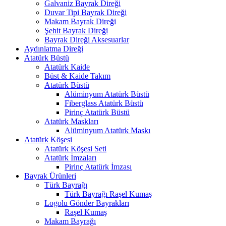
Galvaniz Bayrak Direği
Duvar Tipi Bayrak Direği
Makam Bayrak Direği
Şehit Bayrak Direği
Bayrak Direği Aksesuarlar
Aydınlatma Direği
Atatürk Büstü
Atatürk Kaide
Büst & Kaide Takım
Atatürk Büstü
Alüminyum Atatürk Büstü
Fiberglass Atatürk Büstü
Pirinç Atatürk Büstü
Atatürk Maskları
Alüminyum Atatürk Maskı
Atatürk Köşesi
Atatürk Köşesi Seti
Atatürk İmzaları
Pirinç Atatürk İmzası
Bayrak Ürünleri
Türk Bayrağı
Türk Bayrağı Raşel Kumaş
Logolu Gönder Bayrakları
Raşel Kumaş
Makam Bayrağı