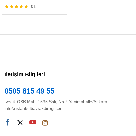
01
5 üzerinden
5.00
oy aldı
İletişim Bilgileri
0505 815 49 55
İvedik OSB Mah, 1535.Sok, No:2 Yenimahalle/Ankara
info@istanbulbayrakdiregi.com