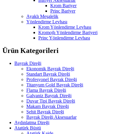
Bariyer Aksesuarlar
Krom Bariyer
Prinç Bariyer
Ayaklı Meşalelik
Yönlendirme Levhası
Krom Yönlendirme Levhası
Kromojlı Yönlendirme Bariyeri
Prinç Yönlendirme Levhası
Ürün Kategorileri
Bayrak Direği
Ekonomik Bayrak Direği
Standart Bayrak Direği
Profesyonel Bayrak Direği
Titanyum Gold Bayrak Direği
Flama Bayrak Direği
Galvaniz Bayrak Direği
Duvar Tipi Bayrak Direği
Makam Bayrak Direği
Şehit Bayrak Direği
Bayrak Direği Aksesuarlar
Aydınlatma Direği
Atatürk Büstü
Atatürk Kaide