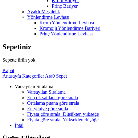
Krom Bariyer
Prinç Bariyer
Ayaklı Meşalelik
Yönlendirme Levhası
Krom Yönlendirme Levhası
Kromojlı Yönlendirme Bariyeri
Prinç Yönlendirme Levhası
Sepetiniz
Sepette ürün yok.
Kapat
Anasayfa
Kategoriler
Ara
0
Sepet
Varsayılan Sıralama
Varsayılan Sıralama
En çok satılana göre sırala
Ortalama puana göre sırala
En yeniye göre sırala
Fiyata göre sırala: Düşükten yükseğe
Fiyata göre sırala: Yüksekten düşüğe
İptal