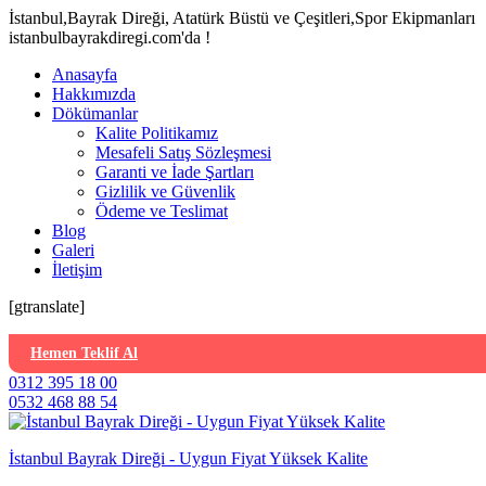
İstanbul,Bayrak Direği, Atatürk Büstü ve Çeşitleri,Spor Ekipmanları
istanbulbayrakdiregi.com'da !
Anasayfa
Hakkımızda
Dökümanlar
Kalite Politikamız
Mesafeli Satış Sözleşmesi
Garanti ve İade Şartları
Gizlilik ve Güvenlik
Ödeme ve Teslimat
Blog
Galeri
İletişim
[gtranslate]
Hemen Teklif Al
0312 395 18 00
0532 468 88 54
İstanbul Bayrak Direği - Uygun Fiyat Yüksek Kalite