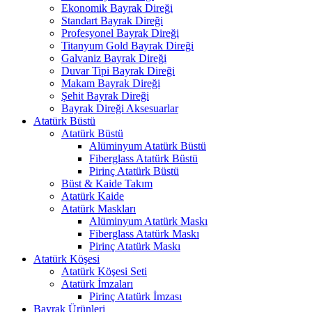
Ekonomik Bayrak Direği
Standart Bayrak Direği
Profesyonel Bayrak Direği
Titanyum Gold Bayrak Direği
Galvaniz Bayrak Direği
Duvar Tipi Bayrak Direği
Makam Bayrak Direği
Şehit Bayrak Direği
Bayrak Direği Aksesuarlar
Atatürk Büstü
Atatürk Büstü
Alüminyum Atatürk Büstü
Fiberglass Atatürk Büstü
Pirinç Atatürk Büstü
Büst & Kaide Takım
Atatürk Kaide
Atatürk Maskları
Alüminyum Atatürk Maskı
Fiberglass Atatürk Maskı
Pirinç Atatürk Maskı
Atatürk Köşesi
Atatürk Köşesi Seti
Atatürk İmzaları
Pirinç Atatürk İmzası
Bayrak Ürünleri