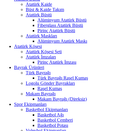
Atatürk Kaide
Büst & Kaide Takım
Atatürk Büstü
Alüminyum Atatürk Büstü
Fiberglass Atatürk Büstü
Pirinç Atatürk Büstü
Atatürk Maskları
Alüminyum Atatürk Maskı
Atatürk Köşesi
Atatürk Köşesi Seti
Atatürk İmzaları
Pirinç Atatürk İmzası
Bayrak Ürünleri
Türk Bayrağı
Türk Bayrağı Raşel Kumaş
Logolu Gönder Bayrakları
Raşel Kumaş
Makam Bayrağı
Makam Bayrağı (Direksiz)
Spor Ekipmanları
Basketbol Ekipmanları
Basketbol Ağı
Basketbol Çemberi
Basketbol Potası
Voleybol Ekipmanları