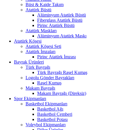
Büst & Kaide Takım
Atatürk Büstü
Alüminyum Atatürk Büstü
Fiberglass Atatürk Büstü
Pirinç Atatürk Büstü
Atatürk Maskları
Alüminyum Atatürk Maskı
Atatürk Köşesi
Atatürk Köşesi Seti
Atatürk İmzaları
Pirinç Atatürk İmzası
Bayrak Ürünleri
Türk Bayrağı
Türk Bayrağı Raşel Kumaş
Logolu Gönder Bayrakları
Raşel Kumaş
Makam Bayrağı
Makam Bayrağı (Direksiz)
Spor Ekipmanları
Basketbol Ekipmanları
Basketbol Ağı
Basketbol Çemberi
Basketbol Potası
Voleybol Ekipmanları
Diğer Ürünler