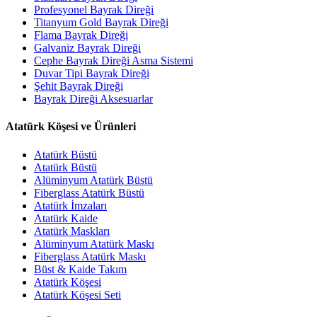
Profesyonel Bayrak Direği
Titanyum Gold Bayrak Direği
Flama Bayrak Direği
Galvaniz Bayrak Direği
Cephe Bayrak Direği Asma Sistemi
Duvar Tipi Bayrak Direği
Şehit Bayrak Direği
Bayrak Direği Aksesuarlar
Atatürk Köşesi ve Ürünleri
Atatürk Büstü
Atatürk Büstü
Alüminyum Atatürk Büstü
Fiberglass Atatürk Büstü
Atatürk İmzaları
Atatürk Kaide
Atatürk Maskları
Alüminyum Atatürk Maskı
Fiberglass Atatürk Maskı
Büst & Kaide Takım
Atatürk Köşesi
Atatürk Köşesi Seti