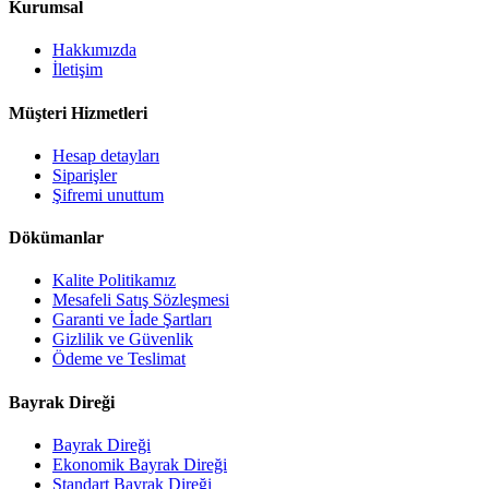
Kurumsal
Hakkımızda
İletişim
Müşteri Hizmetleri
Hesap detayları
Siparişler
Şifremi unuttum
Dökümanlar
Kalite Politikamız
Mesafeli Satış Sözleşmesi
Garanti ve İade Şartları
Gizlilik ve Güvenlik
Ödeme ve Teslimat
Bayrak Direği
Bayrak Direği
Ekonomik Bayrak Direği
Standart Bayrak Direği