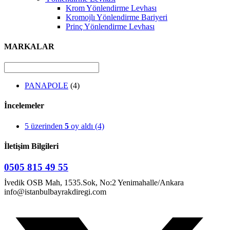
Krom Yönlendirme Levhası
Kromojlı Yönlendirme Bariyeri
Prinç Yönlendirme Levhası
MARKALAR
PANAPOLE
(4)
İncelemeler
5 üzerinden
5
oy aldı
(4)
İletişim Bilgileri
0505 815 49 55
İvedik OSB Mah, 1535.Sok, No:2 Yenimahalle/Ankara
info@istanbulbayrakdiregi.com