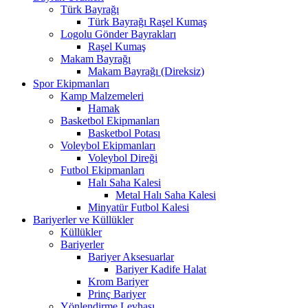
Türk Bayrağı
Türk Bayrağı Raşel Kumaş
Logolu Gönder Bayrakları
Raşel Kumaş
Makam Bayrağı
Makam Bayrağı (Direksiz)
Spor Ekipmanları
Kamp Malzemeleri
Hamak
Basketbol Ekipmanları
Basketbol Potası
Voleybol Ekipmanları
Voleybol Direği
Futbol Ekipmanları
Halı Saha Kalesi
Metal Halı Saha Kalesi
Minyatür Futbol Kalesi
Bariyerler ve Küllükler
Küllükler
Bariyerler
Bariyer Aksesuarlar
Bariyer Kadife Halat
Krom Bariyer
Prinç Bariyer
Yönlendirme Levhası