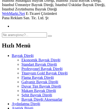
İstanbul Sultangazi Bayrak Direği, İstanbul Tuzla Bayrak Direği,
İstanbul Ümraniye Bayrak Direği, İstanbul Üsküdar Bayrak Direği,
İstanbul Zeytinburnu Bayrak Direği
WebMarkt.Net
E-Ticaret Çözümleri
Pana Reklam San. Tic. Ltd. Şt
Hızlı Menü
Bayrak Direği
Ekonomik Bayrak Direği
Standart Bayrak Direği
Profesyonel Bayrak Direği
Titanyum Gold Bayrak Direği
Flama Bayrak Direği
Galvaniz Bayrak Direği
Duvar Tipi Bayrak Direği
Makam Bayrak Direği
Şehit Bayrak Direği
Bayrak Direği Aksesuarlar
Aydınlatma Direği
Atatürk Büstü