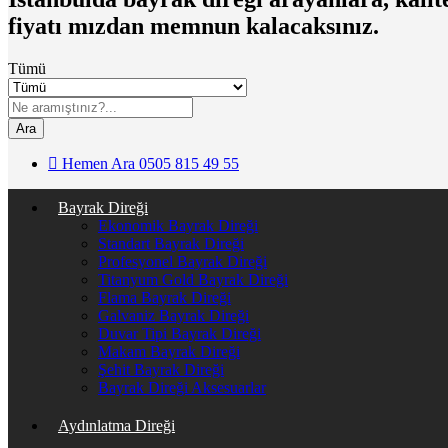
fiyatı mızdan memnun kalacaksınız.
Tümü
Ara
Hemen Ara
0505 815 49 55
Bayrak Direği
Ekonomik Bayrak Direği
Standart Bayrak Direği
Profesyonel Bayrak Direği
Titanyum Gold Bayrak Direği
Flama Bayrak Direği
Galvaniz Bayrak Direği
Duvar Tipi Bayrak Direği
Makam Bayrak Direği
Şehit Bayrak Direği
Bayrak Direği Aksesuarlar
Aydınlatma Direği