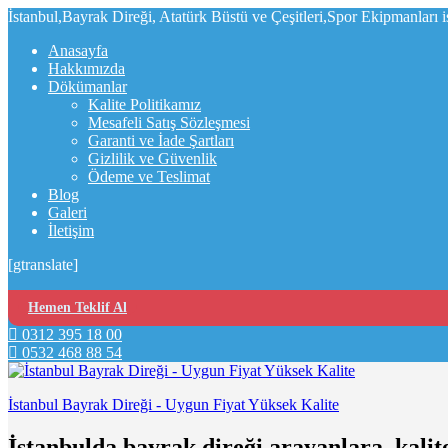
İstanbul,Bayrak Direği, Atatürk Büstü ve Çeşitleri,Spor Ekipmanları 
Anasayfa
Hakkımızda
Dökümanlar
Kalite Politikamız
Mesafeli Satış Sözleşmesi
Garanti ve İade Şartları
Gizlilik ve Güvenlik
Ödeme ve Teslimat
Blog
Galeri
İletişim
[gtranslate]
Hemen Teklif Al
0312 395 18 00
0532 468 88 54
İstanbul Bayrak Direği - Uygun Fiyat Yüksek Kalite
İstanbulda bayrak direği arayanlara, kalit