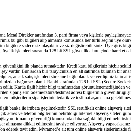
a Metal Direkler tarafından 3. parti firma veya kişilerle paylaşılmayac
rimiz bu gibi bilgileri alıp almama konusunda her türlü seçimi üye olurk
ilgilere sadece siz ulaşabilir ve siz değiştirebilirsiniz. Üye giriş bilgi
üyelik işlemleri sırasında 128 bit SSL güvenlik alanı içinde hareket edi
in güvenliğini ilk planda tutmaktadır. Kredi kartı bilgileriniz hiçbir şe
ey vardır. Bunlardan biri tarayıcınızın en alt satırında bulunan bir anaht
lgiler, ancak satış işlemleri sürecine bağlı olarak ve verdiğiniz talimat i
 sitelerimizden bağımsız olarak Rapid tarafından 128 bit SSL (Secure Socke
evam edilir. Kartla ilgili hiçbir bilgi tarafımızdan görüntülenemediğinde
rilen siparişlerin ödeme/fatura/teslimat adresi bilgilerinin güvenilirliği 
eren müşterilerin siparişlerinin tedarik ve teslimat aşamasına gelebilmes
 ilgili banka ile irtibata geçilmektedir. SSL sertifikalı online alışveriş 
ık adres ve telefon bilgilerinin belirtildiği İnternet alışveriş siteleri 
sağlayan firmanın güvenirliği konusunda daha sağlıklı bilgi edinebilirsini
un yer almasına dikkat edilmesini tavsiye ediyoruz. Alışveriş yapacaksanı
on ederek teyit edin. Myramed’e ait tüm online alışveriş sitelerimizde fi