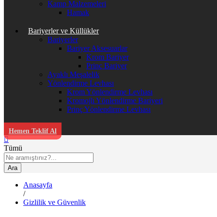
Kamp Malzemeleri
Hamak
Bariyerler ve Küllükler
Bariyerler
Bariyer Aksesuarlar
Krom Bariyer
Prinç Bariyer
Ayaklı Meşalelik
Yönlendirme Levhası
Krom Yönlendirme Levhası
Kromojlı Yönlendirme Bariyeri
Prinç Yönlendirme Levhası
Hemen Teklif Al
Tümü
Ara
Anasayfa
/
Gizlilik ve Güvenlik