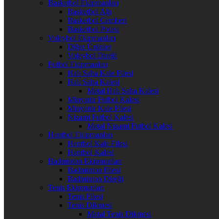
Basketbol Ekipmanları
Basketbol Ağı
Basketbol Çemberi
Basketbol Potası
Voleybol Ekipmanları
Diğer Ürünler
Voleybol Direği
Futbol Ekipmanları
Halı Saha Kale Filesi
Halı Saha Kalesi
Metal Halı Saha Kalesi
Minyatür Futbol Kalesi
Minyatür Kale Filesi
Nizami Futbol Kalesi
Metal Nizami Futbol Kalesi
Hentbol Ekipmanları
Hentbol Kale Filesi
Hentbol Kalesi
Badminton Ekipmanları
Badminton Filesi
Badminton Direği
Tenis Ekipmanları
Tenis Filesi
Tenis Dikmesi
Metal Tenis Dikmesi