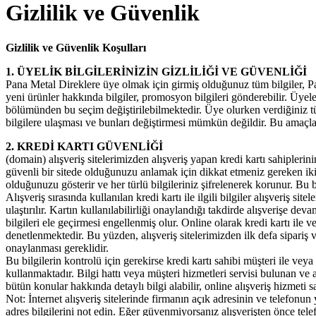
Gizlilik ve Güvenlik
Gizlilik ve Güvenlik Koşulları
1. ÜYELİK BİLGİLERİNİZİN GİZLİLİĞİ VE GÜVENLİĞİ
Pana Metal Direklere üye olmak için girmiş olduğunuz tüm bilgiler, Pan
yeni ürünler hakkında bilgiler, promosyon bilgileri gönderebilir. Üyele
bölümünden bu seçim değiştirilebilmektedir. Üye olurken verdiğiniz tüm b
bilgilere ulaşması ve bunları değiştirmesi mümkün değildir. Bu amaçla, 
2. KREDİ KARTI GÜVENLİĞİ
(domain) alışveriş sitelerimizden alışveriş yapan kredi kartı sahiplerin
güvenli bir sitede olduğunuzu anlamak için dikkat etmeniz gereken iki ş
olduğunuzu gösterir ve her türlü bilgileriniz şifrelenerek korunur. Bu bi
Alışveriş sırasında kullanılan kredi kartı ile ilgili bilgiler alışveriş
ulaştırılır. Kartın kullanılabilirliği onaylandığı takdirde alışverişe d
bilgileri ele geçirmesi engellenmiş olur. Online olarak kredi kartı ile ve
denetlenmektedir. Bu yüzden, alışveriş sitelerimizden ilk defa sipariş v
onaylanması gereklidir.
Bu bilgilerin kontrolü için gerekirse kredi kartı sahibi müşteri ile veya
kullanmaktadır. Bilgi hattı veya müşteri hizmetleri servisi bulunan ve aç
bütün konular hakkında detaylı bilgi alabilir, online alışveriş hizmeti 
Not: İnternet alışveriş sitelerinde firmanın açık adresinin ve telefon
adres bilgilerini not edin. Eğer güvenmiyorsanız alışverişten önce telef