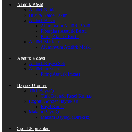
Atatürk Büstü
Atatürk Kaide
Büst & Kaide Takım
Atatürk Büstü
Alüminyum Atatürk Büstü
Fiberglass Atatürk Büstü
Pirinç Atatürk Büstü
Atatürk Maskları
Alüminyum Atatürk Maskı
Atatürk Köşesi
Atatürk Köşesi Seti
Atatürk İmzaları
Pirinç Atatürk İmzası
Bayrak Ürünleri
Türk Bayrağı
Türk Bayrağı Raşel Kumaş
Logolu Gönder Bayrakları
Raşel Kumaş
Makam Bayrağı
Makam Bayrağı (Direksiz)
Spor Ekipmanları