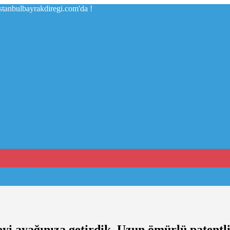
istanbulbayrakdiregi.com'da !
eyi ayağınıza getirdik. Uzun ömürlü patentli